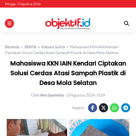
Skip
Minggu, 9 Agustus 2026
to
content
Beranda
BERITA
Kabara Sultra
Mahasiswa KKN IAIN Kendari
Ciptakan Solusi Cerdas Atasi Sampah Plastik di Desa Mola Selatan
Mahasiswa KKN IAIN Kendari Ciptakan
Solusi Cerdas Atasi Sampah Plastik di
Desa Mola Selatan
Oleh
Nini Sasmitha
-
21 Agustus 2024, 13:59
Bagikan: