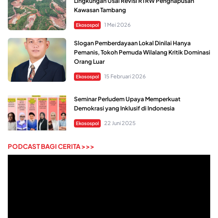
Lingkungan Usai Revisi RTRW Penghapusan
Kawasan Tambang
1 Mei 2026
Ekosospol
Slogan Pemberdayaan Lokal Dinilai Hanya
Pemanis, Tokoh Pemuda Wilalang Kritik Dominasi
Orang Luar
15 Februari 2026
Ekosospol
Seminar Perludem Upaya Memperkuat
Demokrasi yang Inklusif di Indonesia
22 Juni 2025
Ekosospol
PODCAST BAGI CERITA >>>
Pemutar
Video