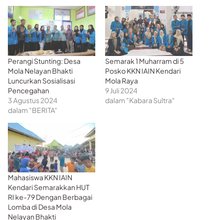
Perangi Stunting: Desa
Semarak 1 Muharram di 5
Mola Nelayan Bhakti
Posko KKN IAIN Kendari
Luncurkan Sosialisasi
Mola Raya
Pencegahan
9 Juli 2024
3 Agustus 2024
dalam "Kabara Sultra"
dalam "BERITA"
Mahasiswa KKN IAIN
Kendari Semarakkan HUT
RI ke-79 Dengan Berbagai
Lomba di Desa Mola
Nelayan Bhakti