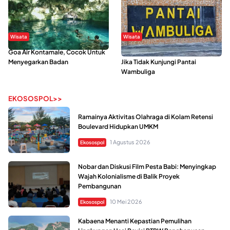
Wisata
Wisata
Goa Air Kontamale, Cocok Untuk
Berkunjung Ke Wakatobi, Nyesal
Menyegarkan Badan
Jika Tidak Kunjungi Pantai
Wambuliga
EKOSOSPOL>>
Ramainya Aktivitas Olahraga di Kolam Retensi
Boulevard Hidupkan UMKM
1 Agustus 2026
Ekosospol
Nobar dan Diskusi Film Pesta Babi: Menyingkap
Wajah Kolonialisme di Balik Proyek
Pembangunan
10 Mei 2026
Ekosospol
Kabaena Menanti Kepastian Pemulihan