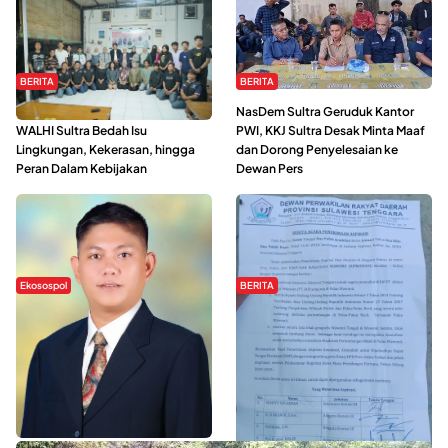
BERITA
BERITA
Refleksi Gerakan Perempuan,
NasDem Sultra Geruduk Kantor
WALHI Sultra Bedah Isu
PWI, KKJ Sultra Desak Minta Maaf
Lingkungan, Kekerasan, hingga
dan Dorong Penyelesaian ke
Peran Dalam Kebijakan
Dewan Pers
Ekosospol
BERITA
Slogan Pemberdayaan Lokal
Hipmawani Bersama DPRD Sultra
Dinilai Hanya Pemanis, Tokoh
Sepakati RDP Perihal IUP
Pemuda Wilalang Kritik Dominasi
Pertambangan di Pulau Wawonii
Orang Luar
WISATA SULTRA >>