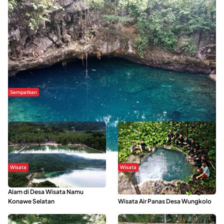
Sempatkan
Danau Rebi-Rebi, Pesona Alam Tersembunyi di Morowali
Wisata
Wisata
Menikmati Suasana Keindahan
Sering Menjadi Tempat Refreshing
Alam di Desa Wisata Namu
Mahasiswa KKN, Yuk Kunjungi
Konawe Selatan
Wisata Air Panas Desa Wungkolo