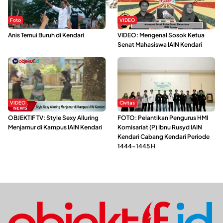
Foto
VIDEO
Anis Temui Buruh di Kendari
VIDEO: Mengenal Sosok Ketua
Senat Mahasiswa IAIN Kendari
VIDEO
Civitas
OBJEKTIF TV: Style Sexy Alluring
FOTO: Pelantikan Pengurus HMI
Menjamur di Kampus IAIN Kendari
Komisariat (P) Ibnu Rusyd IAIN
Kendari Cabang Kendari Periode
1444-1445 H