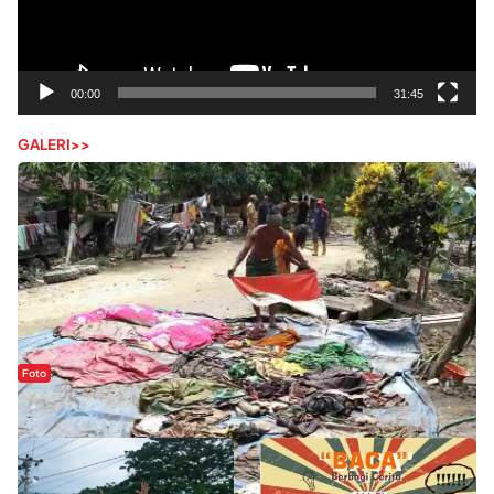
00:00
31:45
GALERI>>
Foto
Sejak Banjir Bandang, Warga Butuhkan Air Bersih