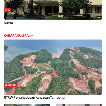
Bidik
Dugaan Kekerasan Seksual di UIN Kendari Dilaporkan ke Polda
Sultra
KABARA SULTRA >>
Ekosospol
Kabaena Menanti Kepastian Pemulihan Lingkungan Usai Revisi
RTRW Penghapusan Kawasan Tambang