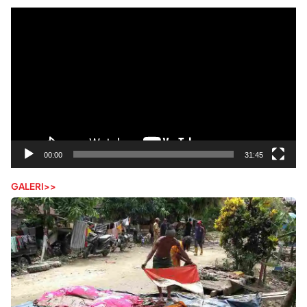
Pemutar
Video
00:00
31:45
GALERI>>