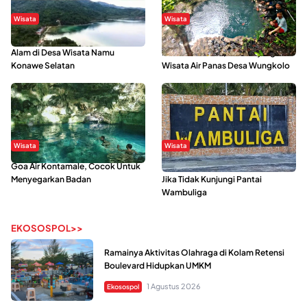
Wisata
Wisata
Menikmati Suasana Keindahan
Sering Menjadi Tempat Refreshing
Alam di Desa Wisata Namu
Mahasiswa KKN, Yuk Kunjungi
Konawe Selatan
Wisata Air Panas Desa Wungkolo
Wisata
Wisata
Goa Air Kontamale, Cocok Untuk
Berkunjung Ke Wakatobi, Nyesal
Menyegarkan Badan
Jika Tidak Kunjungi Pantai
Wambuliga
EKOSOSPOL>>
Ramainya Aktivitas Olahraga di Kolam Retensi
Boulevard Hidupkan UMKM
1 Agustus 2026
Ekosospol