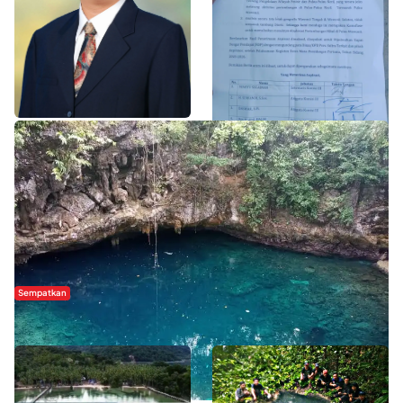
Slogan Pemberdayaan Lokal
Hipmawani Bersama DPRD Sultra
Dinilai Hanya Pemanis, Tokoh
Sepakati RDP Perihal IUP
Pemuda Wilalang Kritik Dominasi
Pertambangan di Pulau Wawonii
Orang Luar
WISATA SULTRA >>
Sempatkan
Danau Rebi-Rebi, Pesona Alam Tersembunyi di Morowali