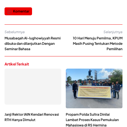
Komentar
Sebelumnya
Selanjutnya
Musabaqah Al-lughowiyyah Resmi
10 Hari Menuju Pemilma, KPUM
dibuka dan dilanjutkan Dengan
Masih Pusing Tentukan Metode
Seminar Bahasa
Pemilihan
Artikel Terkait
Janji Rektor IAIN Kendari Renovasi
Propam Polda Sultra Dinilai
RTH Hanya Dimulut
Lambat Proses Kasus Pemukulan
Mahasiswa di RS Hermina