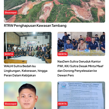
Ekosospol
Kabaena Menanti Kepastian Pemulihan Lingkungan Usai Revisi
RTRW Penghapusan Kawasan Tambang
BERITA
BERITA
Refleksi Gerakan Perempuan,
NasDem Sultra Geruduk Kantor
WALHI Sultra Bedah Isu
PWI, KKJ Sultra Desak Minta Maaf
Lingkungan, Kekerasan, hingga
dan Dorong Penyelesaian ke
Peran Dalam Kebijakan
Dewan Pers
Ekosospol
BERITA