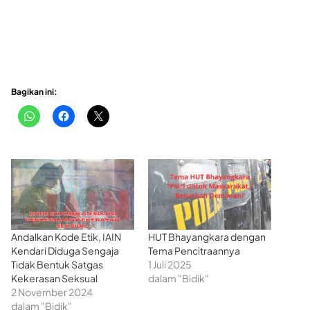
Bagikan ini:
Andalkan Kode Etik, IAIN
HUT Bhayangkara dengan
Kendari Diduga Sengaja
Tema Pencitraannya
Tidak Bentuk Satgas
1 Juli 2025
Kekerasan Seksual
dalam "Bidik"
2 November 2024
dalam "Bidik"