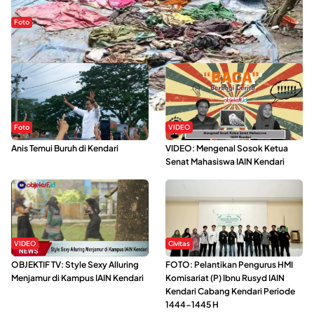
Foto
Sejak Banjir Bandang, Warga Butuhkan Air Bersih
Foto
VIDEO
Anis Temui Buruh di Kendari
VIDEO: Mengenal Sosok Ketua
Senat Mahasiswa IAIN Kendari
VIDEO
Civitas
OBJEKTIF TV: Style Sexy Alluring
FOTO: Pelantikan Pengurus HMI
Menjamur di Kampus IAIN Kendari
Komisariat (P) Ibnu Rusyd IAIN
Kendari Cabang Kendari Periode
1444-1445 H