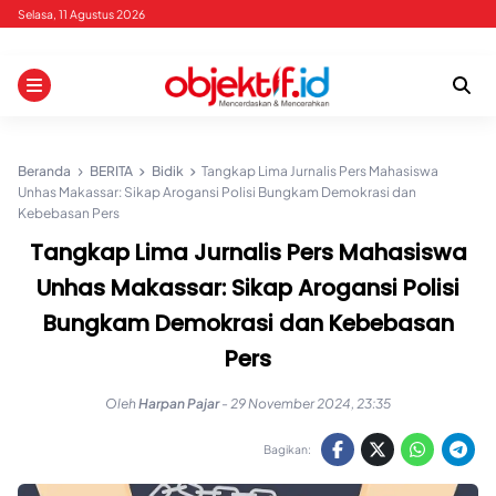
Skip
Selasa, 11 Agustus 2026
to
content
Beranda
BERITA
Bidik
Tangkap Lima Jurnalis Pers Mahasiswa
Unhas Makassar: Sikap Arogansi Polisi Bungkam Demokrasi dan
Kebebasan Pers
Tangkap Lima Jurnalis Pers Mahasiswa
Unhas Makassar: Sikap Arogansi Polisi
Bungkam Demokrasi dan Kebebasan
Pers
Oleh
Harpan Pajar
-
29 November 2024, 23:35
Bagikan: