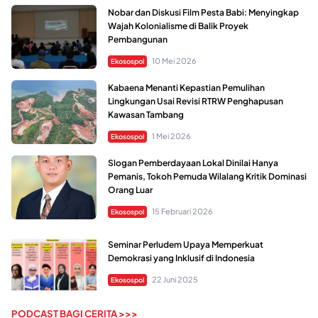
Nobar dan Diskusi Film Pesta Babi: Menyingkap
Wajah Kolonialisme di Balik Proyek
Pembangunan
10 Mei 2026
Ekosospol
Kabaena Menanti Kepastian Pemulihan
Lingkungan Usai Revisi RTRW Penghapusan
Kawasan Tambang
1 Mei 2026
Ekosospol
Slogan Pemberdayaan Lokal Dinilai Hanya
Pemanis, Tokoh Pemuda Wilalang Kritik Dominasi
Orang Luar
15 Februari 2026
Ekosospol
Seminar Perludem Upaya Memperkuat
Demokrasi yang Inklusif di Indonesia
22 Juni 2025
Ekosospol
PODCAST BAGI CERITA >>>