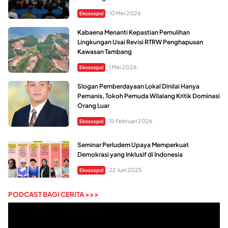
10 Mei 2026
Ekosospol
Kabaena Menanti Kepastian Pemulihan
Lingkungan Usai Revisi RTRW Penghapusan
Kawasan Tambang
1 Mei 2026
Ekosospol
Slogan Pemberdayaan Lokal Dinilai Hanya
Pemanis, Tokoh Pemuda Wilalang Kritik Dominasi
Orang Luar
15 Februari 2026
Ekosospol
Seminar Perludem Upaya Memperkuat
Demokrasi yang Inklusif di Indonesia
22 Juni 2025
Ekosospol
PODCAST BAGI CERITA >>>
Pemutar
Video