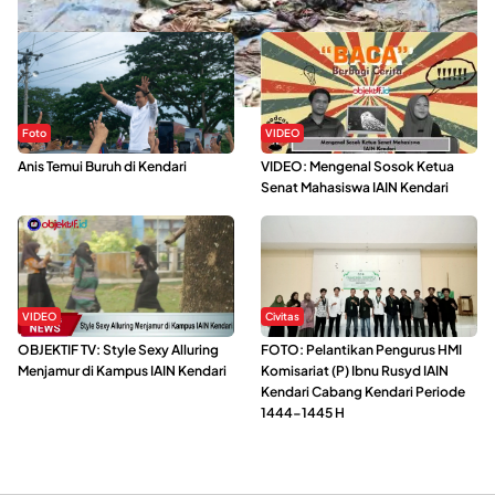
Sejak Banjir Bandang, Warga Butuhkan Air Bersih
Foto
VIDEO
Anis Temui Buruh di Kendari
VIDEO: Mengenal Sosok Ketua
Senat Mahasiswa IAIN Kendari
VIDEO
Civitas
OBJEKTIF TV: Style Sexy Alluring
FOTO: Pelantikan Pengurus HMI
Menjamur di Kampus IAIN Kendari
Komisariat (P) Ibnu Rusyd IAIN
Kendari Cabang Kendari Periode
1444-1445 H