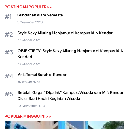
POSTINGAN POPULER>>
Keindahan Alam Semesta
15 Desember 2023
Style Sexy Alluring Menjamur di Kampus IAIN Kendari
3 Oktober 2023
OBJEKTIF TV: Style Sexy Alluring Menjamur di Kampus IAIN
Kendari
3 Oktober 2023
Anis Temui Buruh di Kendari
10 Januari 2024
Setelah Gagal “Dipalak” Kampus, Wisudawan IAIN Kendari
Diusir Saat Hadiri Kegiatan Wisuda
28 November 2023
POPULER MINGGU INI >>