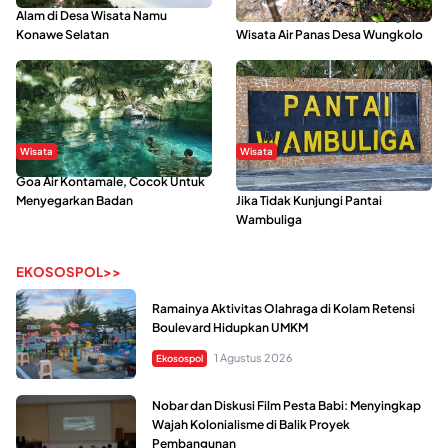
Alam di Desa Wisata Namu
Mahasiswa KKN, Yuk Kunjungi
Konawe Selatan
Wisata Air Panas Desa Wungkolo
Wisata
Wisata
Goa Air Kontamale, Cocok Untuk
Berkunjung Ke Wakatobi, Nyesal
Menyegarkan Badan
Jika Tidak Kunjungi Pantai
Wambuliga
EKOSOSPOL>>
Ramainya Aktivitas Olahraga di Kolam Retensi
Boulevard Hidupkan UMKM
1 Agustus 2026
Ekosospol
Nobar dan Diskusi Film Pesta Babi: Menyingkap
Wajah Kolonialisme di Balik Proyek
Pembangunan