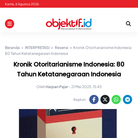
Skip
Kamis, 6 Agustus 2026
to
content
Beranda
INTERPRETASI
Resensi
Kronik Otoritarianisme Indonesia:
80 Tahun Ketatanegaraan Indonesia
Kronik Otoritarianisme Indonesia: 80
Tahun Ketatanegaraan Indonesia
Oleh
Harpan Pajar
-
21 Mei 2025, 15:45
Bagikan: