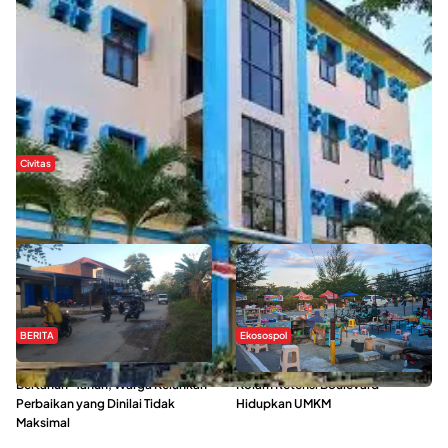
Civitas
Di Balik Kehidupan Ma’had Al-Jami’ah UIN Kendari : Mahasiswa
Ceritakan Manfaat dan Tantangan
BERITA
Ekosospol
Jalan Pasar Baruga Rusak
Ramainya Aktivitas Olahraga di
Bertahun-Tahun, Warga Keluhkan
Kolam Retensi Boulevard
Perbaikan yang Dinilai Tidak
Hidupkan UMKM
Maksimal