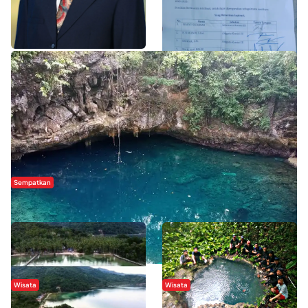
Orang Luar
WISATA SULTRA >>
Sempatkan
Danau Rebi-Rebi, Pesona Alam Tersembunyi di Morowali
Wisata
Wisata
Menikmati Suasana Keindahan
Sering Menjadi Tempat Refreshing