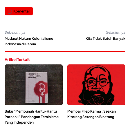
Komentar
Sebelumnya
Selanjutnya
Mudarat Hukum Kolonialisme
Kita Tidak Butuh Banyak
Indonesia di Papua
Artikel Terkait
Buku “Membunuh Hantu-Hantu
Memoar Filep Karma : Seakan
Patriarki” Pandangan Feminisme
Kitorang Setengah Binatang
Yang Independen