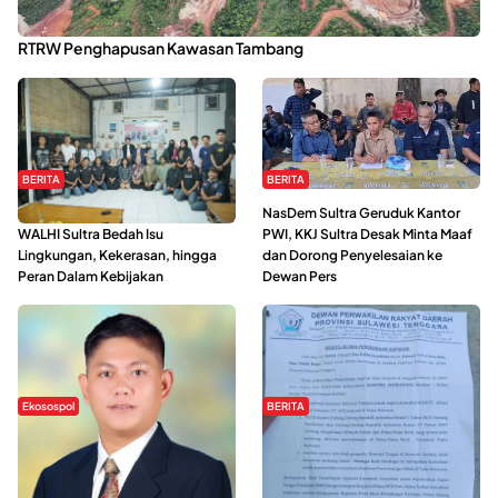
Kabaena Menanti Kepastian Pemulihan Lingkungan Usai Revisi
RTRW Penghapusan Kawasan Tambang
BERITA
BERITA
Refleksi Gerakan Perempuan,
NasDem Sultra Geruduk Kantor
WALHI Sultra Bedah Isu
PWI, KKJ Sultra Desak Minta Maaf
Lingkungan, Kekerasan, hingga
dan Dorong Penyelesaian ke
Peran Dalam Kebijakan
Dewan Pers
Ekosospol
BERITA
Slogan Pemberdayaan Lokal
Hipmawani Bersama DPRD Sultra
Dinilai Hanya Pemanis, Tokoh
Sepakati RDP Perihal IUP
Pemuda Wilalang Kritik Dominasi
Pertambangan di Pulau Wawonii