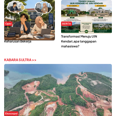
Opini
BERITA
Kerasnya Kehidupan Mahasiswa di
IAIN Kendari Mantapkan
Tengah Gempuran Tugas dan
Transformasi Menuju UIN
Keharusan Bekerja
Kendari,apa tanggapan
mahasiswa?
KABARA SULTRA >>
Ekosospol