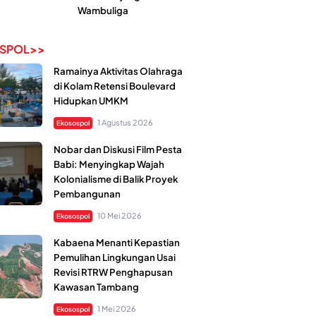
Wambuliga
SPOL>>
Ramainya Aktivitas Olahraga
di Kolam Retensi Boulevard
Hidupkan UMKM
1 Agustus 2026
Ekosospol
Nobar dan Diskusi Film Pesta
Babi: Menyingkap Wajah
Kolonialisme di Balik Proyek
Pembangunan
10 Mei 2026
Ekosospol
Kabaena Menanti Kepastian
Pemulihan Lingkungan Usai
Revisi RTRW Penghapusan
Kawasan Tambang
1 Mei 2026
Ekosospol