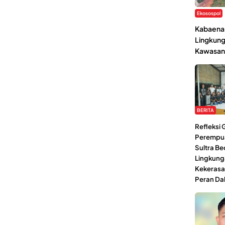
Ekosospol
Kabaena 
Lingkung
Kawasan
BERITA
Refleksi
Perempu
Sultra Be
Lingkung
Kekerasa
Peran Da