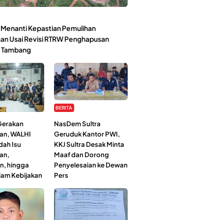
Menanti Kepastian Pemulihan
an Usai Revisi RTRW Penghapusan
 Tambang
BERITA
 Gerakan
NasDem Sultra
an, WALHI
Geruduk Kantor PWI,
dah Isu
KKJ Sultra Desak Minta
an,
Maaf dan Dorong
n, hingga
Penyelesaian ke Dewan
lam Kebijakan
Pers