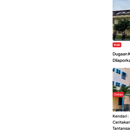
Bidik
Dugaan K
Dilaporka
Civitas
Di Balik 
Ma’had A
Kendari 
Ceritaka
Tantang