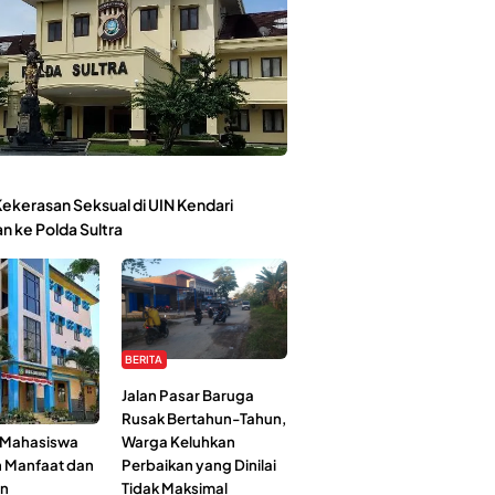
ekerasan Seksual di UIN Kendari
n ke Polda Sultra
BERITA
Kehidupan
Jalan Pasar Baruga
l-Jami’ah UIN
Rusak Bertahun-Tahun,
: Mahasiswa
Warga Keluhkan
n Manfaat dan
Perbaikan yang Dinilai
an
Tidak Maksimal