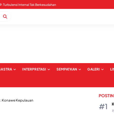
Pernyataan Sikap Serangan Digital dan Intimidasi terkait Pemberitaan Kabaena: Upaya Pembungkaman dan Pelecehan terhadap Institusi Media
SASTRA
INTERPRETASI
SEMPATKAN
GALERI
L
POSTI
:
Konawe Kepulauan
K
1