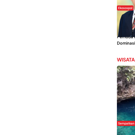
Ekosospol
Slogan 
Lokal Din
Pemanis,
Pemuda Wi
Dominasi
WISATA
Sempatkan
Danau Re