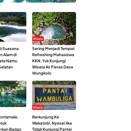
i
Wisata
i Suasana
Sering Menjadi Tempat
n Alam di
Refreshing Mahasiswa
ata Namu
KKN, Yuk Kunjungi
elatan
Wisata Air Panas Desa
Wungkolo
Wisata
Kontamale,
Berkunjung Ke
tuk
Wakatobi, Nyesal Jika
rkan Badan
Tidak Kunjungi Pantai