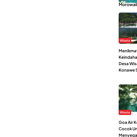
Morowal
Wisata
Menikmat
Keindaha
Desa Wis
Konawe S
Wisata
Goa Air 
Cocok Un
Menyega