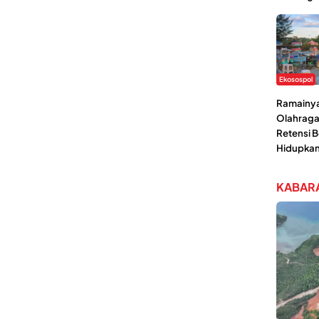
Ekosospol
Ramainya 
Olahraga
Retensi 
Hidupka
KABARA