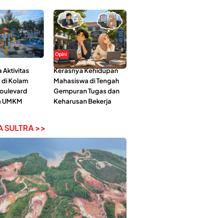
Opini
Aktivitas
Kerasnya Kehidupan
 di Kolam
Mahasiswa di Tengah
Boulevard
Gempuran Tugas dan
n UMKM
Keharusan Bekerja
 SULTRA >>