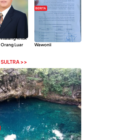
BERITA
Pemberdayaan
Hipmawani Bersama
ilai Hanya
DPRD Sultra Sepakati
 Tokoh
RDP Perihal IUP
lalang Kritik
Pertambangan di Pulau
 Orang Luar
Wawonii
 SULTRA >>
bi-Rebi, Pesona Alam Tersembunyi di