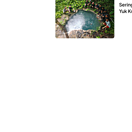
Serin
Yuk K