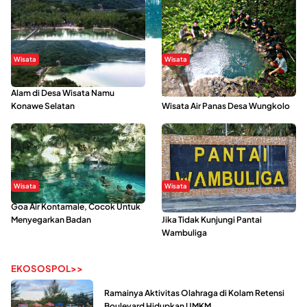
Wisata
Wisata
Menikmati Suasana Keindahan
Sering Menjadi Tempat Refreshing
Alam di Desa Wisata Namu
Mahasiswa KKN, Yuk Kunjungi
Konawe Selatan
Wisata Air Panas Desa Wungkolo
Wisata
Wisata
Goa Air Kontamale, Cocok Untuk
Berkunjung Ke Wakatobi, Nyesal
Menyegarkan Badan
Jika Tidak Kunjungi Pantai
Wambuliga
EKOSOSPOL>>
Ramainya Aktivitas Olahraga di Kolam Retensi
Boulevard Hidupkan UMKM