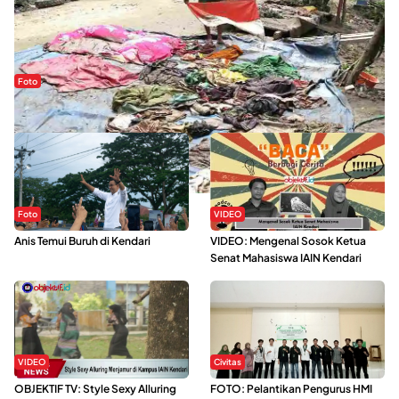
Foto
Sejak Banjir Bandang, Warga Butuhkan Air Bersih
Foto
VIDEO
Anis Temui Buruh di Kendari
VIDEO: Mengenal Sosok Ketua
Senat Mahasiswa IAIN Kendari
VIDEO
Civitas
OBJEKTIF TV: Style Sexy Alluring
FOTO: Pelantikan Pengurus HMI