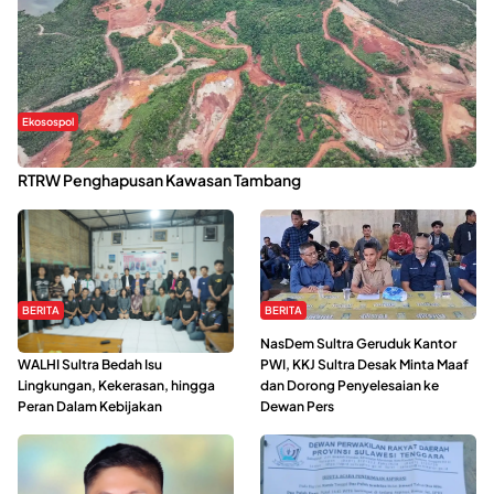
Ekosospol
Kabaena Menanti Kepastian Pemulihan Lingkungan Usai Revisi
RTRW Penghapusan Kawasan Tambang
BERITA
BERITA
Refleksi Gerakan Perempuan,
NasDem Sultra Geruduk Kantor
WALHI Sultra Bedah Isu
PWI, KKJ Sultra Desak Minta Maaf
Lingkungan, Kekerasan, hingga
dan Dorong Penyelesaian ke
Peran Dalam Kebijakan
Dewan Pers