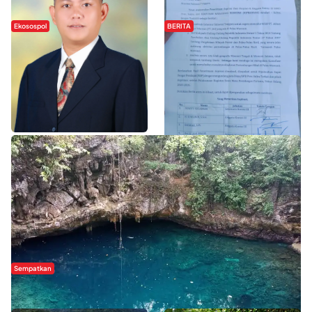
Ekosospol
BERITA
Slogan Pemberdayaan Lokal
Hipmawani Bersama DPRD Sultra
Dinilai Hanya Pemanis, Tokoh
Sepakati RDP Perihal IUP
Pemuda Wilalang Kritik Dominasi
Pertambangan di Pulau Wawonii
Orang Luar
WISATA SULTRA >>
Sempatkan
Danau Rebi-Rebi, Pesona Alam Tersembunyi di Morowali