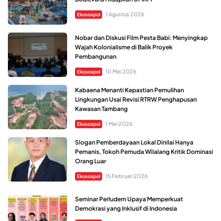
1 Agustus 2026
Ekosospol
Nobar dan Diskusi Film Pesta Babi: Menyingkap
Wajah Kolonialisme di Balik Proyek
Pembangunan
10 Mei 2026
Ekosospol
Kabaena Menanti Kepastian Pemulihan
Lingkungan Usai Revisi RTRW Penghapusan
Kawasan Tambang
1 Mei 2026
Ekosospol
Slogan Pemberdayaan Lokal Dinilai Hanya
Pemanis, Tokoh Pemuda Wilalang Kritik Dominasi
Orang Luar
15 Februari 2026
Ekosospol
Seminar Perludem Upaya Memperkuat
Demokrasi yang Inklusif di Indonesia