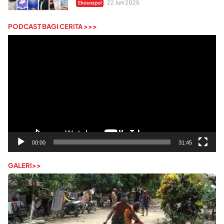
22 Juni 2025
Ekosospol
PODCAST BAGI CERITA >>>
Pemutar
Video
00:00
31:45
GALERI>>