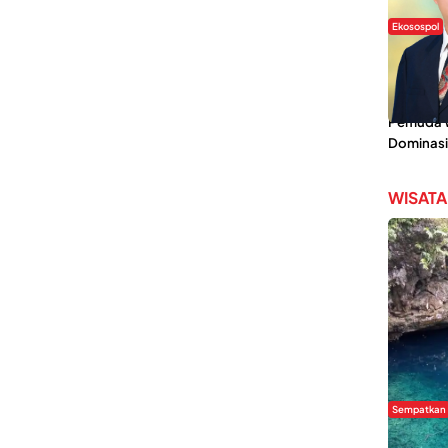
Ekosospol
Slogan 
Lokal Din
Pemanis,
Pemuda Wi
Dominasi
WISATA
Sempatkan
Danau Re