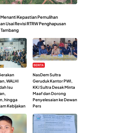
Menanti Kepastian Pemulihan
an Usai Revisi RTRW Penghapusan
 Tambang
BERITA
 Gerakan
NasDem Sultra
an, WALHI
Geruduk Kantor PWI,
dah Isu
KKJ Sultra Desak Minta
an,
Maaf dan Dorong
n, hingga
Penyelesaian ke Dewan
lam Kebijakan
Pers