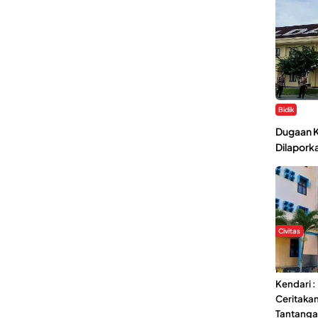
Bidik
Dugaan K
Dilaporka
Civitas
Di Balik 
Ma’had A
Kendari 
Ceritaka
Tantang