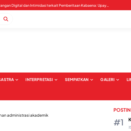
Upaya Pembungkaman Ketua Dema FEBI Hingga Oknum Tak Dikenal, AJI: Ini Ancaman Kebebebasan Pers
SASTRA
INTERPRETASI
SEMPATKAN
GALERI
L
POSTI
nan administrasi akademik
K
1