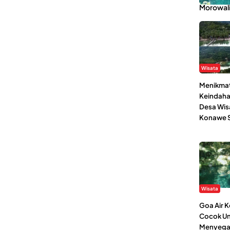
Morowal
Wisata
Menikmat
Keindaha
Desa Wis
Konawe S
Wisata
Goa Air 
Cocok Un
Menyega