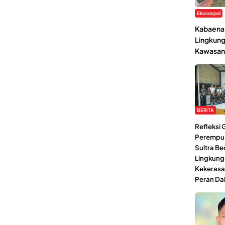
Ekosospol
Kabaena 
Lingkung
Kawasan
BERITA
Refleksi
Perempu
Sultra Be
Lingkung
Kekerasa
Peran Da