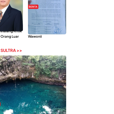
BERITA
Pemberdayaan
Hipmawani Bersama
ilai Hanya
DPRD Sultra Sepakati
 Tokoh
RDP Perihal IUP
lalang Kritik
Pertambangan di Pulau
 Orang Luar
Wawonii
 SULTRA >>
bi-Rebi, Pesona Alam Tersembunyi di