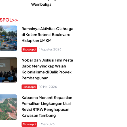
Wambuliga
SPOL>>
Ramainya Aktivitas Olahraga
di Kolam Retensi Boulevard
Hidupkan UMKM
1 Agustus 2026
Ekosospol
Nobar dan Diskusi Film Pesta
Babi: Menyingkap Wajah
Kolonialisme di Balik Proyek
Pembangunan
10 Mei 2026
Ekosospol
Kabaena Menanti Kepastian
Pemulihan Lingkungan Usai
Revisi RTRW Penghapusan
Kawasan Tambang
1 Mei 2026
Ekosospol