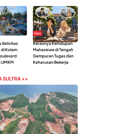
Opini
Aktivitas
Kerasnya Kehidupan
 di Kolam
Mahasiswa di Tengah
Boulevard
Gempuran Tugas dan
n UMKM
Keharusan Bekerja
 SULTRA >>