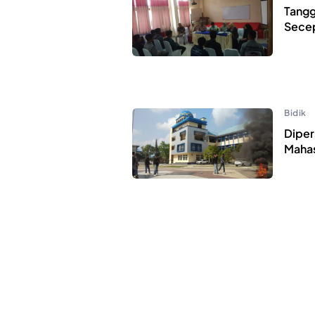
Tangg
Secep
Bidik
Diper
Mahas