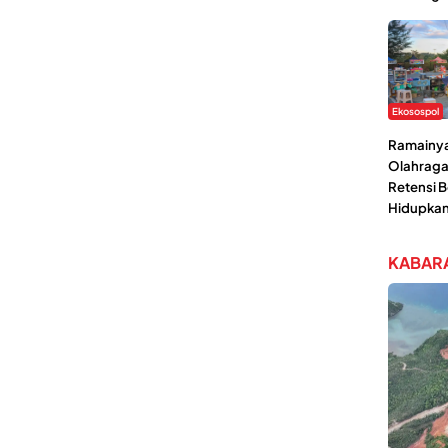
Ekosospol
Ramainya 
Olahraga
Retensi 
Hidupka
KABARA