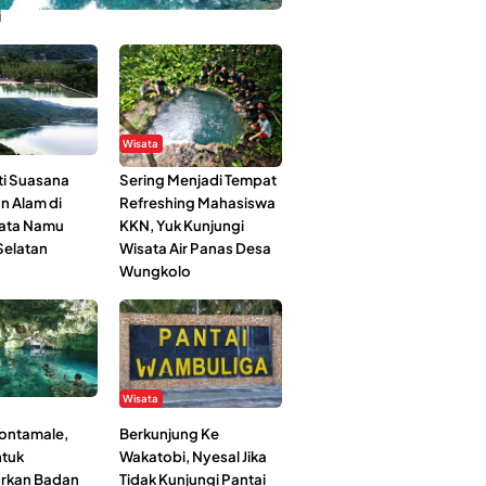
i
Wisata
i Suasana
Sering Menjadi Tempat
n Alam di
Refreshing Mahasiswa
ata Namu
KKN, Yuk Kunjungi
elatan
Wisata Air Panas Desa
Wungkolo
Wisata
Kontamale,
Berkunjung Ke
tuk
Wakatobi, Nyesal Jika
rkan Badan
Tidak Kunjungi Pantai