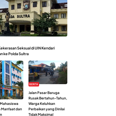
ekerasan Seksual di UIN Kendari
n ke Polda Sultra
BERITA
Kehidupan
Jalan Pasar Baruga
l-Jami’ah UIN
Rusak Bertahun-Tahun,
: Mahasiswa
Warga Keluhkan
n Manfaat dan
Perbaikan yang Dinilai
an
Tidak Maksimal