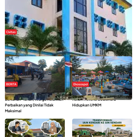
Civitas
Di Balik Kehidupan Ma’had Al-Jami’ah UIN Kendari : Mahasiswa
Ceritakan Manfaat dan Tantangan
BERITA
Ekosospol
Jalan Pasar Baruga Rusak
Ramainya Aktivitas Olahraga di
Bertahun-Tahun, Warga Keluhkan
Kolam Retensi Boulevard
Perbaikan yang Dinilai Tidak
Hidupkan UMKM
Maksimal