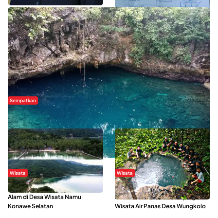
Sempatkan
Danau Rebi-Rebi, Pesona Alam Tersembunyi di Morowali
Wisata
Wisata
Menikmati Suasana Keindahan
Sering Menjadi Tempat Refreshing
Alam di Desa Wisata Namu
Mahasiswa KKN, Yuk Kunjungi
Konawe Selatan
Wisata Air Panas Desa Wungkolo