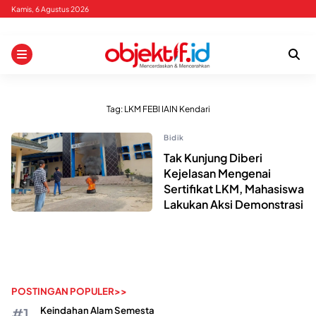
Skip
Kamis, 6 Agustus 2026
to
content
Tag:
LKM FEBI IAIN Kendari
Bidik
Tak Kunjung Diberi
Kejelasan Mengenai
Sertifikat LKM, Mahasiswa
Lakukan Aksi Demonstrasi
POSTINGAN POPULER>>
Keindahan Alam Semesta