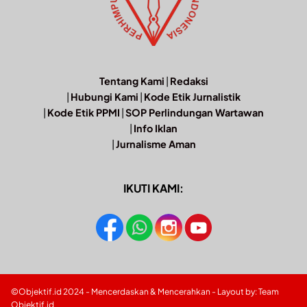
Tentang Kami
|
Redaksi
|
Hubungi Kami
|
Kode Etik Jurnalistik
|
Kode Etik PPMI
|
SOP Perlindungan Wartawan
|
Info Iklan
|
Jurnalisme Aman
IKUTI KAMI:
©Objektif.id 2024 - Mencerdaskan & Mencerahkan - Layout by: Team
Objektif.id