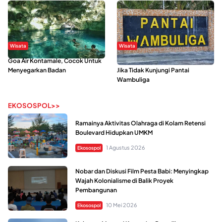
Wisata
Wisata
Goa Air Kontamale, Cocok Untuk
Berkunjung Ke Wakatobi, Nyesal
Menyegarkan Badan
Jika Tidak Kunjungi Pantai
Wambuliga
EKOSOSPOL>>
Ramainya Aktivitas Olahraga di Kolam Retensi
Boulevard Hidupkan UMKM
1 Agustus 2026
Ekosospol
Nobar dan Diskusi Film Pesta Babi: Menyingkap
Wajah Kolonialisme di Balik Proyek
Pembangunan
10 Mei 2026
Ekosospol