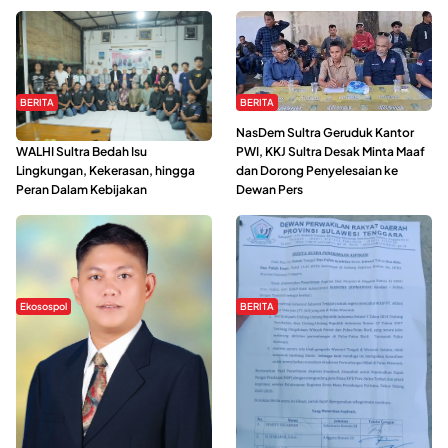
BERITA
BERITA
Refleksi Gerakan Perempuan,
NasDem Sultra Geruduk Kantor
WALHI Sultra Bedah Isu
PWI, KKJ Sultra Desak Minta Maaf
Lingkungan, Kekerasan, hingga
dan Dorong Penyelesaian ke
Peran Dalam Kebijakan
Dewan Pers
Ekosospol
BERITA
Slogan Pemberdayaan Lokal
Hipmawani Bersama DPRD Sultra
Dinilai Hanya Pemanis, Tokoh
Sepakati RDP Perihal IUP
Pemuda Wilalang Kritik Dominasi
Pertambangan di Pulau Wawonii
Orang Luar
WISATA SULTRA >>