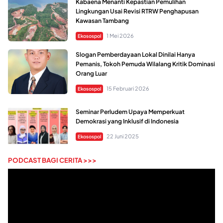
Kabaena Menanti Kepastian Pemulihan
Lingkungan Usai Revisi RTRW Penghapusan
Kawasan Tambang
1 Mei 2026
Ekosospol
Slogan Pemberdayaan Lokal Dinilai Hanya
Pemanis, Tokoh Pemuda Wilalang Kritik Dominasi
Orang Luar
15 Februari 2026
Ekosospol
Seminar Perludem Upaya Memperkuat
Demokrasi yang Inklusif di Indonesia
22 Juni 2025
Ekosospol
PODCAST BAGI CERITA >>>
Pemutar
Video