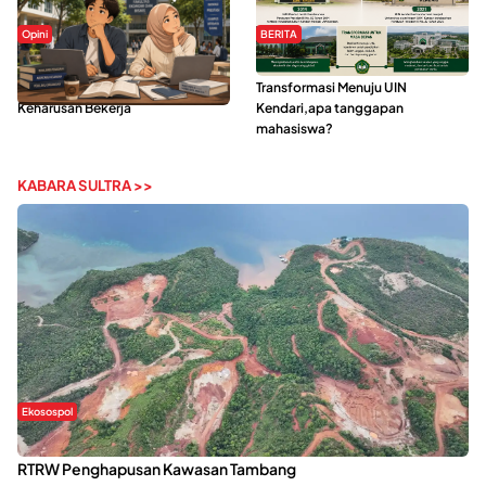
Opini
BERITA
Kerasnya Kehidupan Mahasiswa di
IAIN Kendari Mantapkan
Tengah Gempuran Tugas dan
Transformasi Menuju UIN
Keharusan Bekerja
Kendari,apa tanggapan
mahasiswa?
KABARA SULTRA >>
Ekosospol
Kabaena Menanti Kepastian Pemulihan Lingkungan Usai Revisi
RTRW Penghapusan Kawasan Tambang