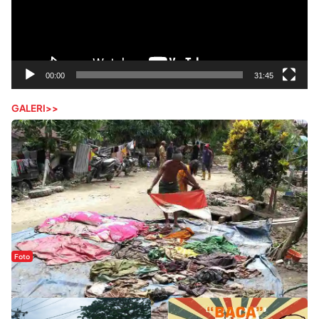
00:00
31:45
GALERI>>
Foto
Sejak Banjir Bandang, Warga Butuhkan Air Bersih