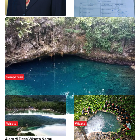
WISATA SULTRA >>
Sempatkan
Danau Rebi-Rebi, Pesona Alam Tersembunyi di Morowali
Wisata
Wisata
Menikmati Suasana Keindahan
Sering Menjadi Tempat Refreshing
Alam di Desa Wisata Namu
Mahasiswa KKN, Yuk Kunjungi