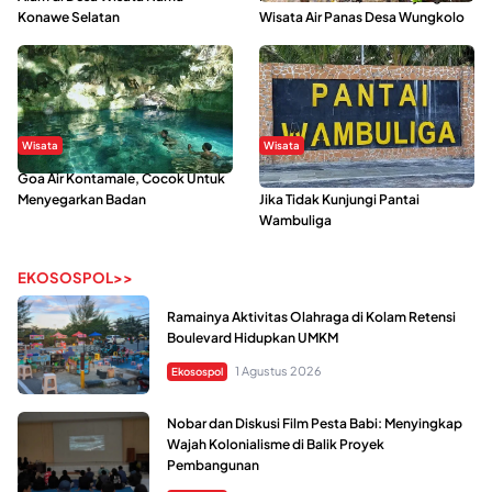
Konawe Selatan
Wisata Air Panas Desa Wungkolo
Wisata
Wisata
Goa Air Kontamale, Cocok Untuk
Berkunjung Ke Wakatobi, Nyesal
Menyegarkan Badan
Jika Tidak Kunjungi Pantai
Wambuliga
EKOSOSPOL>>
Ramainya Aktivitas Olahraga di Kolam Retensi
Boulevard Hidupkan UMKM
1 Agustus 2026
Ekosospol
Nobar dan Diskusi Film Pesta Babi: Menyingkap
Wajah Kolonialisme di Balik Proyek
Pembangunan