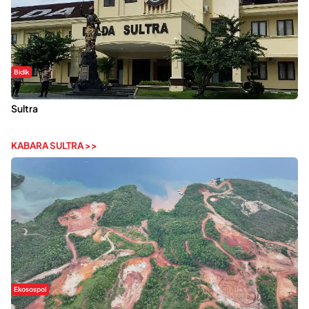
Bidik
Dugaan Kekerasan Seksual di UIN Kendari Dilaporkan ke Polda
Sultra
KABARA SULTRA >>
Ekosospol