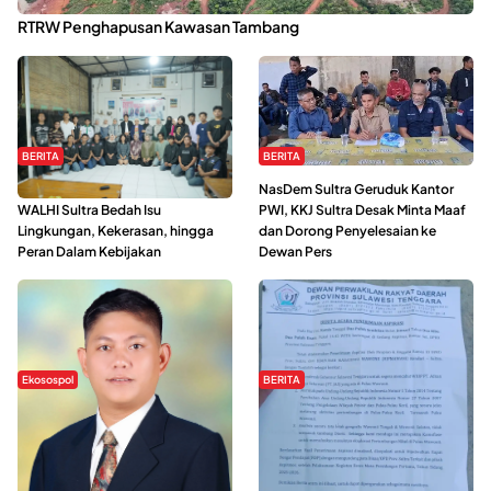
Kabaena Menanti Kepastian Pemulihan Lingkungan Usai Revisi
RTRW Penghapusan Kawasan Tambang
BERITA
BERITA
Refleksi Gerakan Perempuan,
NasDem Sultra Geruduk Kantor
WALHI Sultra Bedah Isu
PWI, KKJ Sultra Desak Minta Maaf
Lingkungan, Kekerasan, hingga
dan Dorong Penyelesaian ke
Peran Dalam Kebijakan
Dewan Pers
Ekosospol
BERITA
Slogan Pemberdayaan Lokal
Hipmawani Bersama DPRD Sultra
Dinilai Hanya Pemanis, Tokoh
Sepakati RDP Perihal IUP
Pemuda Wilalang Kritik Dominasi
Pertambangan di Pulau Wawonii
Orang Luar