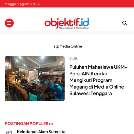
Skip
Minggu, 9 Agustus 2026
to
content
Tag:
Media Online
Bidik
Puluhan Mahasiswa UKM-
Pers IAIN Kendari
Mengikuti Program
Magang di Media Online
Sulawesi Tenggara
POSTINGAN POPULER>>
Keindahan Alam Semesta