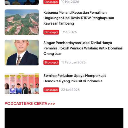
10 Mei 2026
Ekosospol
Kabaena Menanti Kepastian Pemulihan
Lingkungan Usai Revisi RTRW Penghapusan
Kawasan Tambang
1 Mei 2026
Ekosospol
Slogan Pemberdayaan Lokal Dinilai Hanya
Pemanis, Tokoh Pemuda Wilalang Kritik Dominasi
Orang Luar
15 Februari 2026
Ekosospol
Seminar Perludem Upaya Memperkuat
Demokrasi yang Inklusif di Indonesia
22 Juni 2025
Ekosospol
PODCAST BAGI CERITA >>>
Pemutar
Video