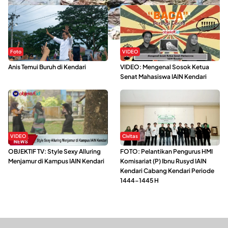
Foto
VIDEO
Anis Temui Buruh di Kendari
VIDEO: Mengenal Sosok Ketua
Senat Mahasiswa IAIN Kendari
VIDEO
Civitas
OBJEKTIF TV: Style Sexy Alluring
FOTO: Pelantikan Pengurus HMI
Menjamur di Kampus IAIN Kendari
Komisariat (P) Ibnu Rusyd IAIN
Kendari Cabang Kendari Periode
1444-1445 H