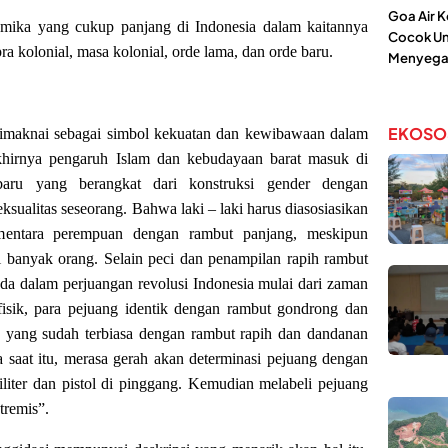
Goa Air 
amika yang cukup panjang di Indonesia dalam kaitannya
Cocok Un
ra kolonial, masa kolonial, orde lama, dan orde baru.
Menyega
EKOSO
dimaknai sebagai simbol kekuatan dan kewibawaan dalam
khirnya pengaruh Islam dan kebudayaan barat masuk di
baru yang berangkat dari konstruksi gender dengan
sualitas seseorang. Bahwa laki – laki harus diasosiasikan
mentara perempuan dengan rambut panjang, meskipun
ti banyak orang. Selain peci dan penampilan rapih rambut
da dalam perjuangan revolusi Indonesia mulai dari zaman
isik, para pejuang identik dengan rambut gondrong dan
a yang sudah terbiasa dengan rambut rapih dan dandanan
a saat itu, merasa gerah akan determinasi pejuang dengan
liter dan pistol di pinggang. Kemudian melabeli pejuang
tremis”.