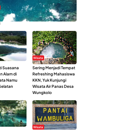
bi-Rebi, Pesona Alam Tersembunyi di
i
Wisata
i Suasana
Sering Menjadi Tempat
n Alam di
Refreshing Mahasiswa
ata Namu
KKN, Yuk Kunjungi
elatan
Wisata Air Panas Desa
Wungkolo
Wisata