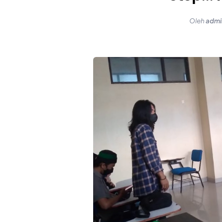
Oleh
admi