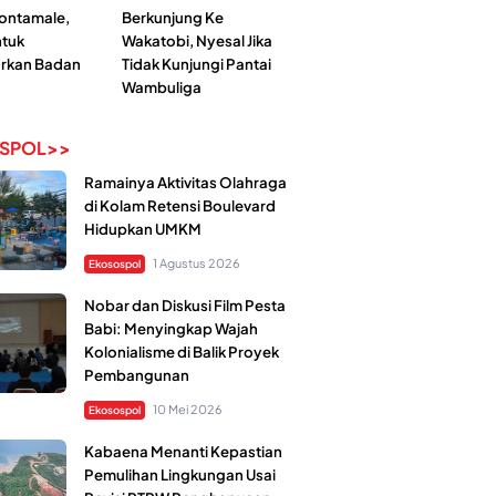
Kontamale,
Berkunjung Ke
tuk
Wakatobi, Nyesal Jika
rkan Badan
Tidak Kunjungi Pantai
Wambuliga
SPOL>>
Ramainya Aktivitas Olahraga
di Kolam Retensi Boulevard
Hidupkan UMKM
1 Agustus 2026
Ekosospol
Nobar dan Diskusi Film Pesta
Babi: Menyingkap Wajah
Kolonialisme di Balik Proyek
Pembangunan
10 Mei 2026
Ekosospol
Kabaena Menanti Kepastian
Pemulihan Lingkungan Usai