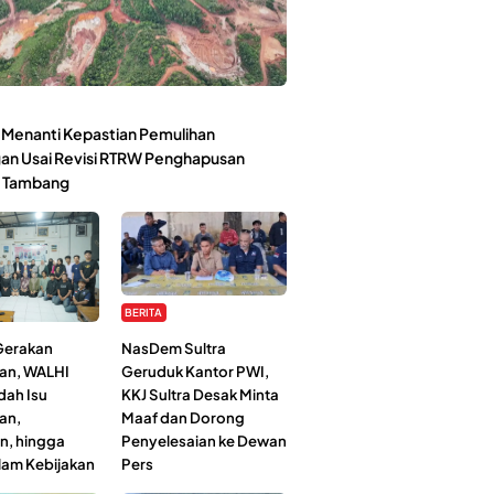
Menanti Kepastian Pemulihan
an Usai Revisi RTRW Penghapusan
 Tambang
BERITA
 Gerakan
NasDem Sultra
an, WALHI
Geruduk Kantor PWI,
dah Isu
KKJ Sultra Desak Minta
an,
Maaf dan Dorong
n, hingga
Penyelesaian ke Dewan
lam Kebijakan
Pers