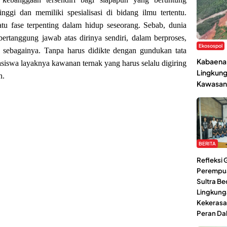
nggi dan memiliki spesialisasi di bidang ilmu tertentu.
u fase terpenting dalam hidup seseorang. Sebab, dunia
rtanggung jawab atas dirinya sendiri, dalam berproses,
Ekosospol
n sebagainya. Tanpa harus didikte dengan gundukan tata
Kabaena 
asiswa layaknya kawanan ternak yang harus selalu digiring
Lingkung
n.
Kawasan
BERITA
Refleksi
Perempu
Sultra Be
Lingkung
Kekerasa
Peran Da