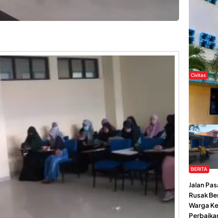
Civitas
Di Balik
Kendari 
Tantang
BERITA
Jalan Pas
Rusak Be
Warga Ke
Perbaikan