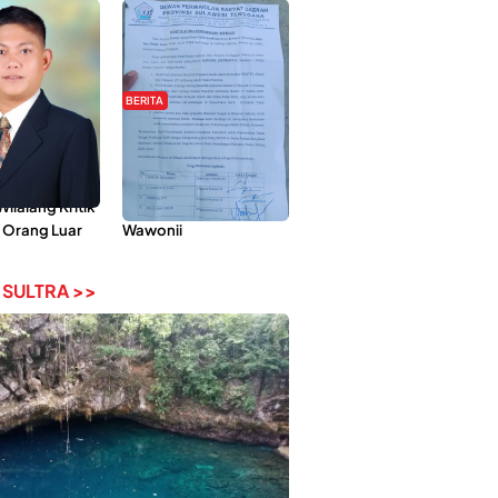
BERITA
Pemberdayaan
Hipmawani Bersama
ilai Hanya
DPRD Sultra Sepakati
 Tokoh
RDP Perihal IUP
lalang Kritik
Pertambangan di Pulau
 Orang Luar
Wawonii
 SULTRA >>