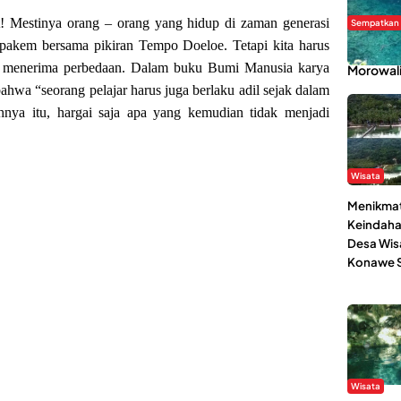
t! Mestinya orang – orang yang hidup di zaman generasi
Sempatkan
an pakem bersama pikiran Tempo Doeloe. Tetapi kita harus
Danau Re
ba menerima perbedaan. Dalam buku Bumi Manusia karya
Morowal
hwa “seorang pelajar harus juga berlaku adil sejak dalam
ehnya itu, hargai saja apa yang kemudian tidak menjadi
Wisata
Menikmat
Keindaha
Desa Wis
Konawe S
Wisata