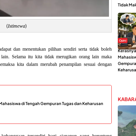
Tidak Ma
(
)
Istimewa
Opini
dapat dan menentukan pilihan sendiri serta tidak boleh
Kerasnya
 lain. Selama itu kita tidak merugikan orang lain maka
Mahasisw
Gempura
emaksa kita dalam merubah penampilan sesuai dengan
Keharusa
KABARA
Mahasiswa di Tengah Gempuran Tugas dan Keharusan
kebanggaan tersendiri bagi siapapun yang beruntung