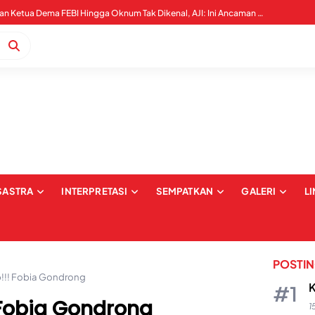
WALHI Sultra Mengecam Upaya Intimidasi dan Suap terhadap Pers Mahasiswa Objektif IAIN Kendari
SASTRA
INTERPRETASI
SEMPATKAN
GALERI
L
POSTI
!!! Fobia Gondrong
K
 Fobia Gondrong
1