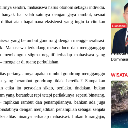
irinya sendiri, mahasiswa harus otonom sebagai individu.
 banyak hal salah satunya dengan gaya rambut, sesuai
ilihat atau bagaimana eksistensi yang ingin ia citrakan
Ekosospol
Slogan 
asiswa yang berambut gondrong dengan menggeneralisasi
Lokal Din
Pemanis,
uruk. Mahasiswa terkadang merasa lucu dan mengganggap
Pemuda Wi
lu membangun stigma negatif terhadap mahasiswa yang
Dominasi
– mengajar di ruang perkuliahan.
nsitas pertanyaannya apakah rambut gondrong mengganggu
WISATA
a yang berambut gondrong tidak beretika? Sampaikan
 etika itu persoalan sikap, perilaku, tindakan, bukan
 yang berambut rapi tetapi perilakunya seperti binatang.
 – rapihkan rambut dan penampilannya, bahkan ada juga
biadabnya dengan menjadikan penampilan sebagai senjata
ksualitas hinanya terhadap mahasiswi. Itukan kurangajar,