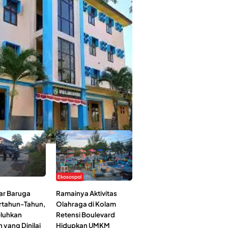
 Kehidupan Ma’had Al-Jami’ah UIN
: Mahasiswa Ceritakan Manfaat dan
an
Ekosospol
ar Baruga
Ramainya Aktivitas
rtahun-Tahun,
Olahraga di Kolam
luhkan
Retensi Boulevard
 yang Dinilai
Hidupkan UMKM