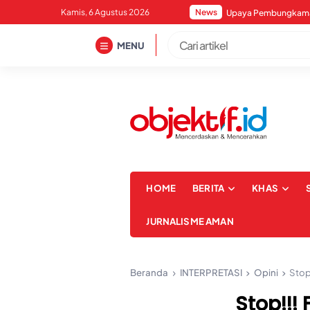
Skip
Kamis, 6 Agustus 2026
News
to
content
MENU
HOME
BERITA
KHAS
JURNALISME AMAN
Beranda
INTERPRETASI
Opini
Stop
Stop!!!