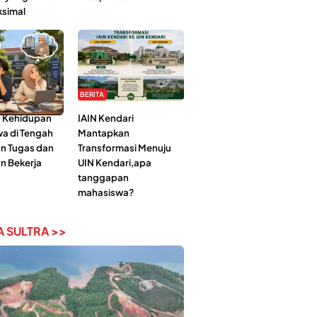
ksimal
BERITA
 Kehidupan
IAIN Kendari
a di Tengah
Mantapkan
n Tugas dan
Transformasi Menuju
n Bekerja
UIN Kendari,apa
tanggapan
mahasiswa?
 SULTRA >>