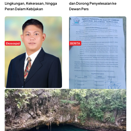
Lingkungan, Kekerasan, hingga
dan Dorong Penyelesaian ke
Peran Dalam Kebijakan
Dewan Pers
Ekosospol
BERITA
Slogan Pemberdayaan Lokal
Hipmawani Bersama DPRD Sultra
Dinilai Hanya Pemanis, Tokoh
Sepakati RDP Perihal IUP
Pemuda Wilalang Kritik Dominasi
Pertambangan di Pulau Wawonii
Orang Luar
WISATA SULTRA >>