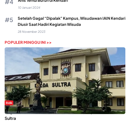
Anis Temui Buruh di Kendari
10 Januari 2024
Setelah Gagal “Dipalak” Kampus, Wisudawan IAIN Kendari
Diusir Saat Hadiri Kegiatan Wisuda
28 November 2023
POPULER MINGGU INI >>
Bidik
Dugaan Kekerasan Seksual di UIN Kendari Dilaporkan ke Polda
Sultra