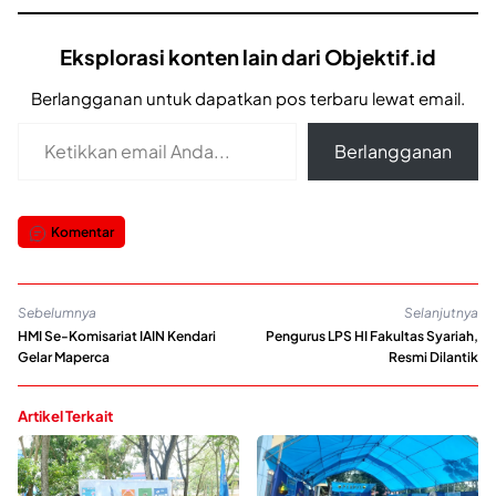
Eksplorasi konten lain dari Objektif.id
Berlangganan untuk dapatkan pos terbaru lewat email.
Ketikkan email Anda...
Berlangganan
Komentar
Sebelumnya
Selanjutnya
HMI Se-Komisariat IAIN Kendari
Pengurus LPS HI Fakultas Syariah,
Gelar Maperca
Resmi Dilantik
Artikel Terkait