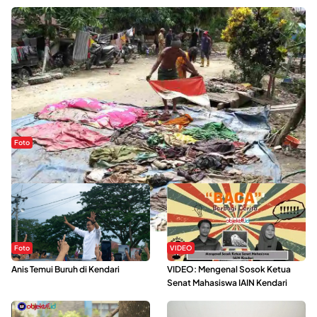
Foto
Sejak Banjir Bandang, Warga Butuhkan Air Bersih
Foto
VIDEO
Anis Temui Buruh di Kendari
VIDEO: Mengenal Sosok Ketua
Senat Mahasiswa IAIN Kendari