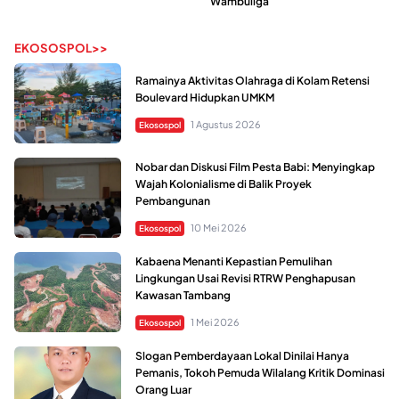
Wambuliga
EKOSOSPOL>>
Ramainya Aktivitas Olahraga di Kolam Retensi
Boulevard Hidupkan UMKM
1 Agustus 2026
Ekosospol
Nobar dan Diskusi Film Pesta Babi: Menyingkap
Wajah Kolonialisme di Balik Proyek
Pembangunan
10 Mei 2026
Ekosospol
Kabaena Menanti Kepastian Pemulihan
Lingkungan Usai Revisi RTRW Penghapusan
Kawasan Tambang
1 Mei 2026
Ekosospol
Slogan Pemberdayaan Lokal Dinilai Hanya
Pemanis, Tokoh Pemuda Wilalang Kritik Dominasi
Orang Luar