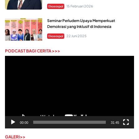
15 Februari 2026
Ekosospol
Seminar Perludem Upaya Memperkuat
Demokrasi yang Inklusif di Indonesia
22 Juni 2025
Ekosospol
PODCAST BAGI CERITA >>>
Pemutar
Video
00:00
31:45
GALERI>>