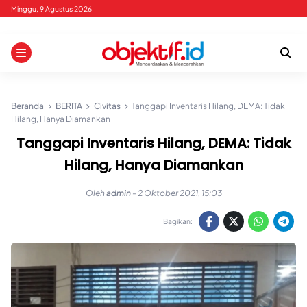
Skip
Minggu, 9 Agustus 2026
to
content
Beranda
BERITA
Civitas
Tanggapi Inventaris Hilang, DEMA: Tidak
Hilang, Hanya Diamankan
Tanggapi Inventaris Hilang, DEMA: Tidak
Hilang, Hanya Diamankan
Oleh
admin
-
2 Oktober 2021, 15:03
Bagikan: