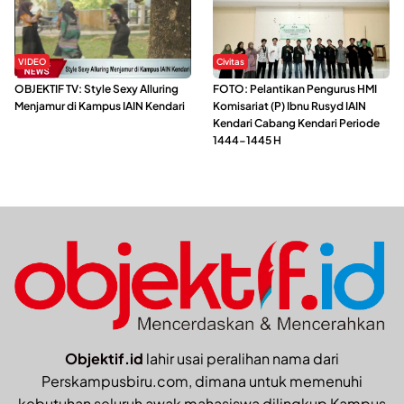
VIDEO
Civitas
OBJEKTIF TV: Style Sexy Alluring
FOTO: Pelantikan Pengurus HMI
Menjamur di Kampus IAIN Kendari
Komisariat (P) Ibnu Rusyd IAIN
Kendari Cabang Kendari Periode
1444-1445 H
Objektif.id
lahir usai peralihan nama dari
Perskampusbiru.com, dimana untuk memenuhi
kebutuhan seluruh awak mahasiswa dilingkup Kampus