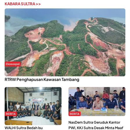
KABARA SULTRA >>
Ekosospol
Kabaena Menanti Kepastian Pemulihan Lingkungan Usai Revisi
RTRW Penghapusan Kawasan Tambang
BERITA
BERITA
Refleksi Gerakan Perempuan,
NasDem Sultra Geruduk Kantor
WALHI Sultra Bedah Isu
PWI, KKJ Sultra Desak Minta Maaf