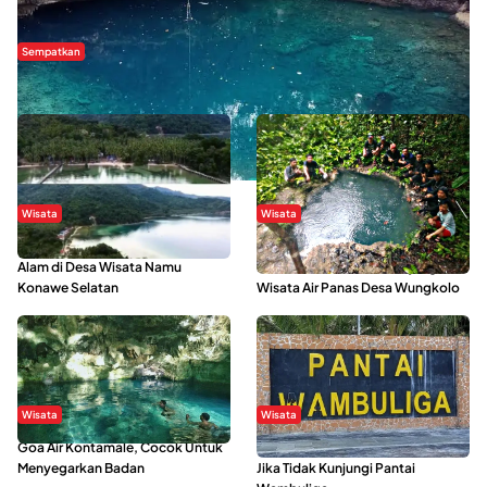
Sempatkan
Danau Rebi-Rebi, Pesona Alam Tersembunyi di Morowali
Wisata
Wisata
Menikmati Suasana Keindahan
Sering Menjadi Tempat Refreshing
Alam di Desa Wisata Namu
Mahasiswa KKN, Yuk Kunjungi
Konawe Selatan
Wisata Air Panas Desa Wungkolo
Wisata
Wisata
Goa Air Kontamale, Cocok Untuk
Berkunjung Ke Wakatobi, Nyesal
Menyegarkan Badan
Jika Tidak Kunjungi Pantai