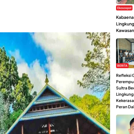
Ekosospol
Kabaena 
Lingkung
Kawasan
BERITA
Refleksi
Perempu
Sultra Be
Lingkung
Kekerasa
Peran Da