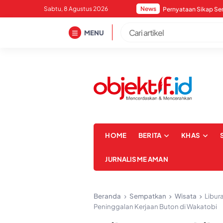
Skip
Sabtu, 8 Agustus 2026
News
to
content
MENU
HOME
BERITA
KHAS
JURNALISME AMAN
Beranda
Sempatkan
Wisata
Libur
Peninggalan Kerjaan Buton di Wakatobi