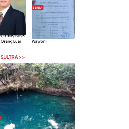
BERITA
Pemberdayaan
Hipmawani Bersama
ilai Hanya
DPRD Sultra Sepakati
 Tokoh
RDP Perihal IUP
lalang Kritik
Pertambangan di Pulau
 Orang Luar
Wawonii
 SULTRA >>
bi-Rebi, Pesona Alam Tersembunyi di