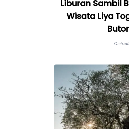
Liburan Sambil Be
Wisata Liya To
Buto
Oleh
ad