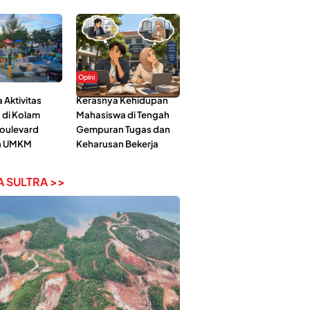
Opini
Aktivitas
Kerasnya Kehidupan
 di Kolam
Mahasiswa di Tengah
Boulevard
Gempuran Tugas dan
n UMKM
Keharusan Bekerja
 SULTRA >>