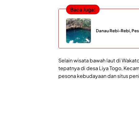
Baca Juga:
Danau Rebi-Rebi, Pes
Selain wisata bawah laut di Wakato
tepatnya di desa Liya Togo, Keca
pesona kebudayaan dan situs peni