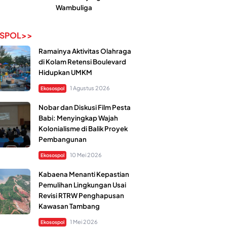
Wambuliga
SPOL>>
Ramainya Aktivitas Olahraga
di Kolam Retensi Boulevard
Hidupkan UMKM
1 Agustus 2026
Ekosospol
Nobar dan Diskusi Film Pesta
Babi: Menyingkap Wajah
Kolonialisme di Balik Proyek
Pembangunan
10 Mei 2026
Ekosospol
Kabaena Menanti Kepastian
Pemulihan Lingkungan Usai
Revisi RTRW Penghapusan
Kawasan Tambang
1 Mei 2026
Ekosospol