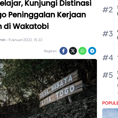
lajar, Kunjungi Distinasi
go Peninggalan Kerjaan
n di Wakatobi
min
-
9 Januari 2022, 15:22
Bagikan:
POPULE