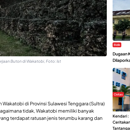
Bidik
Dugaan K
Dilaporka
rjaan Buton di Wakatobi, Foto: Ist
Civitas
Wakatobi di Provinsi Sulawesi Tenggara (Sultra)
Di Balik 
Ma’had A
agaimana tidak, Wakatobi memiliki banyak
Kendari 
ang terdapat ratusan jenis terumbu karang dan
Ceritaka
Tantang