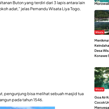
nan Buton yang terdiri dari 3 lapis antara lain
Morowal
tokoh adat,” jelas Pemandu Wisata Liya Togo,
Wisata
Menikmat
Keindaha
Desa Wis
Konawe S
Wisata
, pengunjung bisa melihat sebuah masjid tua
Goa Air 
angun pada tahun 1546.
Cocok Un
Menyega