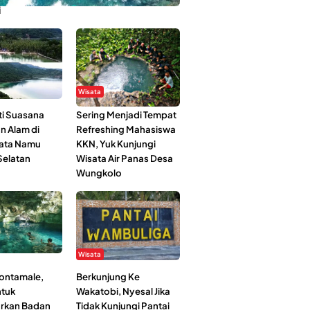
i
Wisata
i Suasana
Sering Menjadi Tempat
n Alam di
Refreshing Mahasiswa
ata Namu
KKN, Yuk Kunjungi
elatan
Wisata Air Panas Desa
Wungkolo
Wisata
Kontamale,
Berkunjung Ke
tuk
Wakatobi, Nyesal Jika
rkan Badan
Tidak Kunjungi Pantai