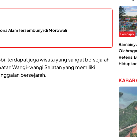
ona Alam Tersembunyi di Morowali
Ekosospol
Ramainya 
Olahraga
Retensi 
bi, terdapat juga wisata yang sangat bersejarah
Hidupka
matan Wangi-wangi Selatan yang memiliki
nggalan bersejarah.
KABARA