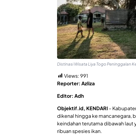
Distinasi Wisata Liya Togo Peninggalan Ke
Views:
991
Reporter: Azliza
Editor: Adh
Objektif.id, KENDARI
– Kabupaten 
dikenal hingga ke mancanegara, b
keindahan terutama dibawah laut y
ribuan spesies ikan.