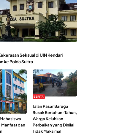
ekerasan Seksual di UIN Kendari
n ke Polda Sultra
BERITA
Kehidupan
Jalan Pasar Baruga
l-Jami’ah UIN
Rusak Bertahun-Tahun,
: Mahasiswa
Warga Keluhkan
n Manfaat dan
Perbaikan yang Dinilai
an
Tidak Maksimal