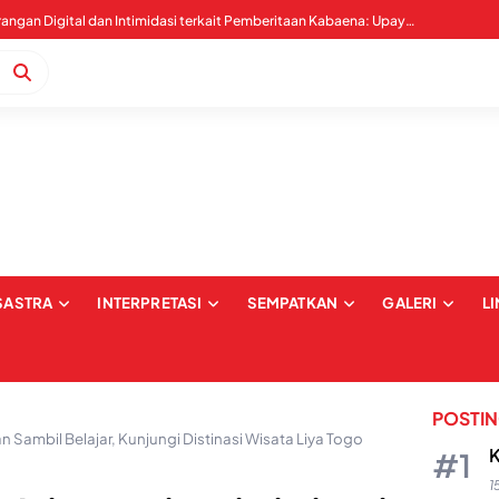
Pernyataan Sikap Serangan Digital dan Intimidasi terkait Pemberitaan Kabaena: Upaya Pembungkaman dan Pelecehan terhadap Institusi Media
SASTRA
INTERPRETASI
SEMPATKAN
GALERI
L
POSTI
an Sambil Belajar, Kunjungi Distinasi Wisata Liya Togo
K
1