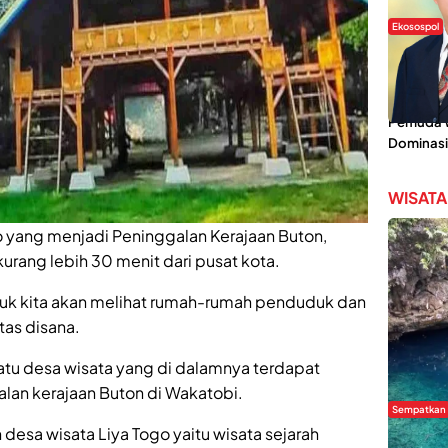
Ekosospol
Slogan 
Lokal Din
Pemanis,
Pemuda Wi
Dominasi
WISATA
 yang menjadi Peninggalan Kerajaan Buton,
rang lebih 30 menit dari pusat kota.
k kita akan melihat rumah-rumah penduduk dan
tas disana.
atu desa wisata yang di dalamnya terdapat
lan kerajaan Buton di Wakatobi.
Sempatkan
 desa wisata Liya Togo yaitu wisata sejarah
Danau Re