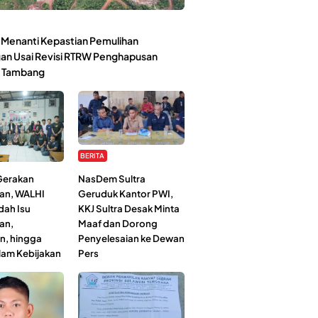
Menanti Kepastian Pemulihan
an Usai Revisi RTRW Penghapusan
 Tambang
BERITA
 Gerakan
NasDem Sultra
an, WALHI
Geruduk Kantor PWI,
dah Isu
KKJ Sultra Desak Minta
an,
Maaf dan Dorong
n, hingga
Penyelesaian ke Dewan
lam Kebijakan
Pers