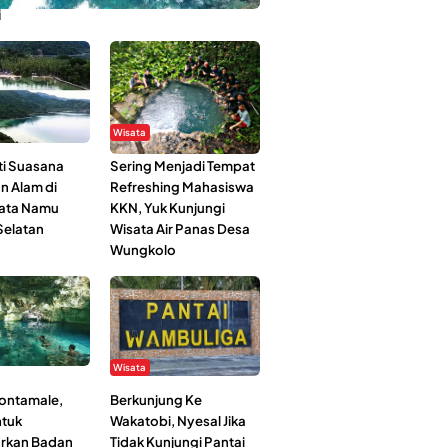
i
Wisata
i Suasana
Sering Menjadi Tempat
n Alam di
Refreshing Mahasiswa
ata Namu
KKN, Yuk Kunjungi
elatan
Wisata Air Panas Desa
Wungkolo
Wisata
Kontamale,
Berkunjung Ke
tuk
Wakatobi, Nyesal Jika
rkan Badan
Tidak Kunjungi Pantai