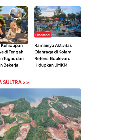
Ekosospol
 Kehidupan
Ramainya Aktivitas
a di Tengah
Olahraga di Kolam
n Tugas dan
Retensi Boulevard
n Bekerja
Hidupkan UMKM
 SULTRA >>