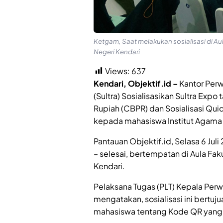
Ketgam, Saat melakukan sosialisasi di Aul
Negeri Kendari
Views:
637
Kendari, Objektif.id –
Kantor Perw
(Sultra) Sosialisasikan Sultra Exp
Rupiah (CBPR) dan Sosialisasi Qu
kepada mahasiswa Institut Agama I
Pantauan Objektif.id, Selasa 6 Jul
– selesai, bertempatan di Aula Faku
Kendari.
Pelaksana Tugas (PLT) Kepala Perw
mengatakan, sosialisasi ini ber
mahasiswa tentang Kode QR yang 