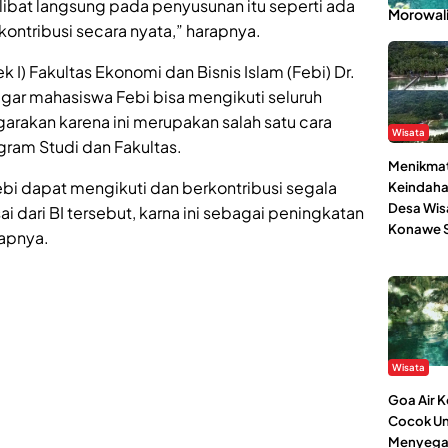
rlibat langsung pada penyusunan itu seperti ada
Morowal
ontribusi secara nyata,” harapnya.
 I) Fakultas Ekonomi dan Bisnis Islam (Febi) Dr.
gar mahasiswa Febi bisa mengikuti seluruh
arakan karena ini merupakan salah satu cara
Wisata
gram Studi dan Fakultas.
Menikmat
bi dapat mengikuti dan berkontribusi segala
Keindaha
Desa Wis
ai dari BI tersebut, karna ini sebagai peningkatan
Konawe S
rapnya.
Wisata
Goa Air 
Cocok Un
Menyega