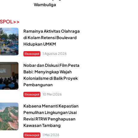
Wambuliga
SPOL>>
Ramainya Aktivitas Olahraga
di Kolam Retensi Boulevard
Hidupkan UMKM
1 Agustus 2026
Ekosospol
Nobar dan Diskusi Film Pesta
Babi: Menyingkap Wajah
Kolonialisme di Balik Proyek
Pembangunan
10 Mei 2026
Ekosospol
Kabaena Menanti Kepastian
Pemulihan Lingkungan Usai
Revisi RTRW Penghapusan
Kawasan Tambang
1 Mei 2026
Ekosospol