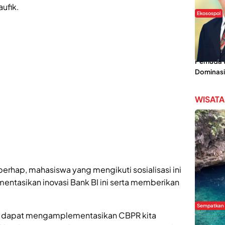
aufik.
Ekosospol
Slogan 
Lokal Din
Pemanis,
Pemuda Wi
Dominasi
WISATA
rhap, mahasiswa yang mengikuti sosialisasi ini
tasikan inovasi Bank BI ini serta memberikan
Sempatkan
 dapat mengamplementasikan CBPR kita
Danau Re