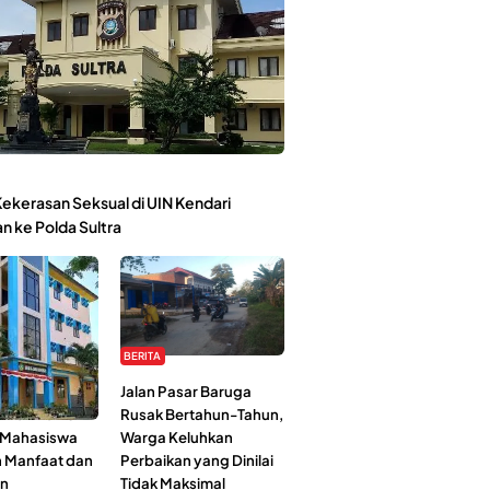
ekerasan Seksual di UIN Kendari
n ke Polda Sultra
BERITA
Kehidupan
Jalan Pasar Baruga
l-Jami’ah UIN
Rusak Bertahun-Tahun,
: Mahasiswa
Warga Keluhkan
n Manfaat dan
Perbaikan yang Dinilai
an
Tidak Maksimal