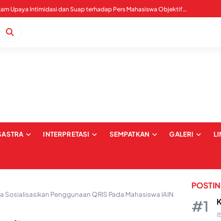
Tegas Tolak Tambang Kuarsit, Siap Tempuh Jalur Hukum
WALHI Sultra Mengecam Upaya Intimidasi dan Suap terhadap Pers Mahasiswa Objektif IAIN Kendari
SASTRA
INTERPRETASI
SEMPATKAN
GALERI
L
POSTI
tra Sosialisasikan Penggunaan QRIS Pada Mahasiswa IAIN
K
1