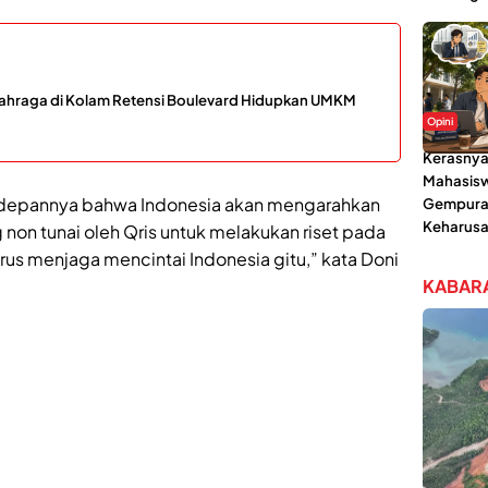
lahraga di Kolam Retensi Boulevard Hidupkan UMKM
Opini
Kerasnya
Mahasisw
depannya bahwa Indonesia akan mengarahkan
Gempura
Keharusa
g non tunai oleh Qris untuk melakukan riset pada
p harus menjaga mencintai Indonesia gitu,” kata Doni
KABARA