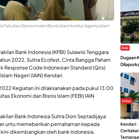
a Fakultas Ekonomi dan Bisnis Islam Institut Agama Islam
Bidik
akilan Bank Indonesia (KPBI) Sulawisi Tenggara
Dugaan K
o tahun 2022, Sultra Ecofest, Cinta Bangga Paham
Dilaporka
ick Response Code Indonesian Standard (Qris)
slam Negeri (IAIN) Kendari.
i 2022 Kegiatan ini dilaksanakan pada pukul 13.00
ltas Ekonomi dan Bisnis Islam (FEBI) IAIN
Civitas
Di Balik 
akilan Bank Indonesia Sultra Doni Septadijaya
Ma’had A
tujuan untu memeberikan pemahaman kepada
Kendari 
Ceritaka
kini dikembangkan oleh bank Indonesia.
Tantang