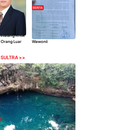
BERITA
Pemberdayaan
Hipmawani Bersama
ilai Hanya
DPRD Sultra Sepakati
 Tokoh
RDP Perihal IUP
lalang Kritik
Pertambangan di Pulau
 Orang Luar
Wawonii
 SULTRA >>
bi-Rebi, Pesona Alam Tersembunyi di