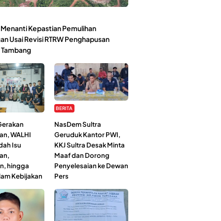
Menanti Kepastian Pemulihan
an Usai Revisi RTRW Penghapusan
 Tambang
BERITA
 Gerakan
NasDem Sultra
an, WALHI
Geruduk Kantor PWI,
dah Isu
KKJ Sultra Desak Minta
an,
Maaf dan Dorong
n, hingga
Penyelesaian ke Dewan
lam Kebijakan
Pers