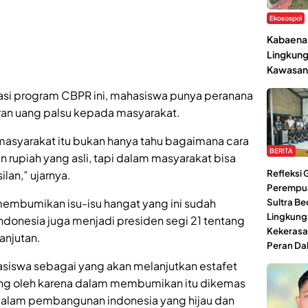
Ekosospol
Kabaena 
Lingkung
Kawasan
asi program CBPR ini, mahasiswa punya peranana
an uang palsu kepada masyarakat.
asyarakat itu bukan hanya tahu bagaimana cara
BERITA
rupiah yang asli, tapi dalam masyarakat bisa
Refleksi
lan,” ujarnya.
Perempu
k membumikan isu-isu hangat yang ini sudah
Sultra Be
Lingkung
Indonesia juga menjadi presiden segi 21 tentang
Kekerasa
anjutan.
Peran Da
siswa sebagai yang akan melanjutkan estafet
g oleh karena dalam membumikan itu dikemas
 dalam pembangunan indonesia yang hijau dan