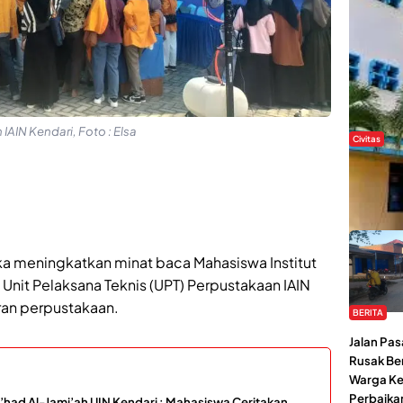
AIN Kendari, Foto : Elsa
Civitas
Di Balik
Kendari 
Tantang
a meningkatkan minat baca Mahasiswa Institut
 Unit Pelaksana Teknis (UPT) Perpustakaan IAIN
an perpustakaan.
BERITA
Jalan Pas
Rusak Be
Warga Ke
Perbaikan
’had Al-Jami’ah UIN Kendari : Mahasiswa Ceritakan