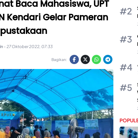
nat Baca Mahasiswa, UPT
IN Kendari Gelar Pameran
rpustakaan
in
-
27 Oktober 2022, 07:33
Bagikan:
POPULE