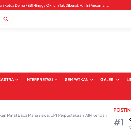
Upaya Pembungkaman Ketua Dema FEBI Hingga Oknum Tak Dikenal, AJI: Ini Ancaman Kebebebasan Pers
SASTRA
INTERPRETASI
SEMPATKAN
GALERI
L
POSTI
kan Minat Baca Mahasiswa, UPT Perpustakaan IAIN Kendari
K
1