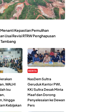
Menanti Kepastian Pemulihan
an Usai Revisi RTRW Penghapusan
 Tambang
BERITA
 Gerakan
NasDem Sultra
an, WALHI
Geruduk Kantor PWI,
dah Isu
KKJ Sultra Desak Minta
an,
Maaf dan Dorong
n, hingga
Penyelesaian ke Dewan
lam Kebijakan
Pers