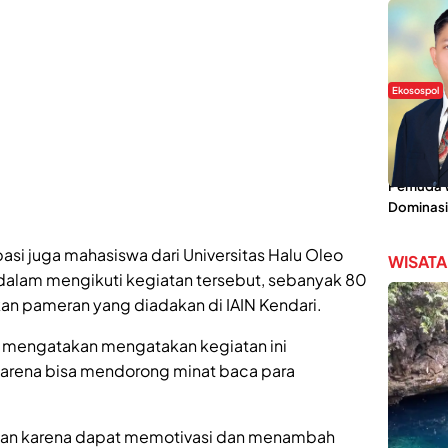
Ekosospol
Slogan 
Lokal Din
Pemanis,
Pemuda Wi
Dominasi
ipasi juga mahasiswa dari Universitas Halu Oleo
WISATA
 dalam mengikuti kegiatan tersebut, sebanyak 80
 pameran yang diadakan di IAIN Kendari.
 mengatakan mengatakan kegiatan ini
arena bisa mendorong minat baca para
dakan karena dapat memotivasi dan menambah