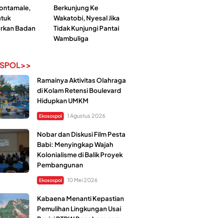
Kontamale,
Berkunjung Ke
tuk
Wakatobi, Nyesal Jika
rkan Badan
Tidak Kunjungi Pantai
Wambuliga
SPOL>>
Ramainya Aktivitas Olahraga
di Kolam Retensi Boulevard
Hidupkan UMKM
1 Agustus 2026
Ekosospol
Nobar dan Diskusi Film Pesta
Babi: Menyingkap Wajah
Kolonialisme di Balik Proyek
Pembangunan
10 Mei 2026
Ekosospol
Kabaena Menanti Kepastian
Pemulihan Lingkungan Usai