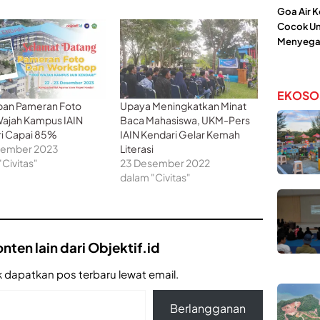
Goa Air 
Cocok Un
Menyega
EKOSO
pan Pameran Foto
Upaya Meningkatkan Minat
ajah Kampus IAIN
Baca Mahasiswa, UKM-Pers
i Capai 85%
IAIN Kendari Gelar Kemah
sember 2023
Literasi
"Civitas"
23 Desember 2022
dalam "Civitas"
nten lain dari Objektif.id
 dapatkan pos terbaru lewat email.
Berlangganan