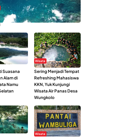
bi-Rebi, Pesona Alam Tersembunyi di
i
Wisata
i Suasana
Sering Menjadi Tempat
n Alam di
Refreshing Mahasiswa
ata Namu
KKN, Yuk Kunjungi
elatan
Wisata Air Panas Desa
Wungkolo
Wisata