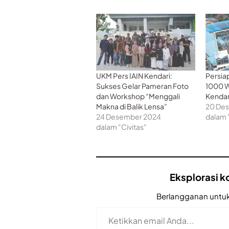
UKM Pers IAIN Kendari:
Persia
Sukses Gelar Pameran Foto
1000 W
dan Workshop “Menggali
Kendar
Makna di Balik Lensa”
20 De
24 Desember 2024
dalam 
dalam "Civitas"
Eksplorasi ko
Berlangganan untuk
Ketikkan email Anda...