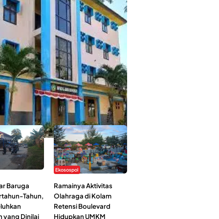
 Kehidupan Ma’had Al-Jami’ah UIN
: Mahasiswa Ceritakan Manfaat dan
an
Ekosospol
ar Baruga
Ramainya Aktivitas
rtahun-Tahun,
Olahraga di Kolam
luhkan
Retensi Boulevard
 yang Dinilai
Hidupkan UMKM