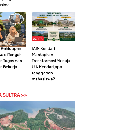
ksimal
BERITA
 Kehidupan
IAIN Kendari
a di Tengah
Mantapkan
n Tugas dan
Transformasi Menuju
n Bekerja
UIN Kendari,apa
tanggapan
mahasiswa?
 SULTRA >>