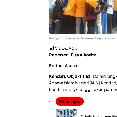
Ketgam : Suasana Pameran Perpustakaan I
Views:
905
Reporter : Elsa Alfionita
Editor : Asrina
Kendari, Objektif.Id
– Dalam rangk
Agama Islam Negeri (IAIN) Kendari,
kendari menyelenggarakan pamer
Baca Juga:
Di Balik Kehidupan Ma