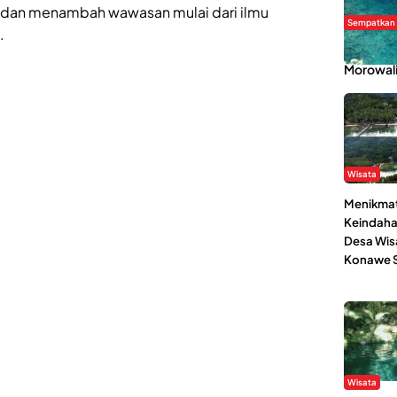
dan menambah wawasan mulai dari ilmu
Sempatkan
.
Danau Re
Morowal
Wisata
Menikmat
Keindaha
Desa Wis
Konawe S
Wisata