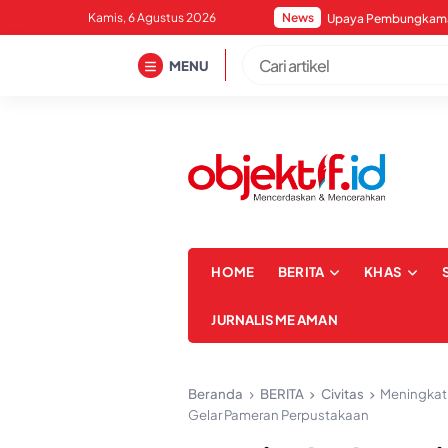
Skip
Kamis, 6 Agustus 2026
News
to
content
MENU
HOME
BERITA
KHAS
JURNALISME AMAN
Beranda
BERITA
Civitas
Meningkat
Gelar Pameran Perpustakaan