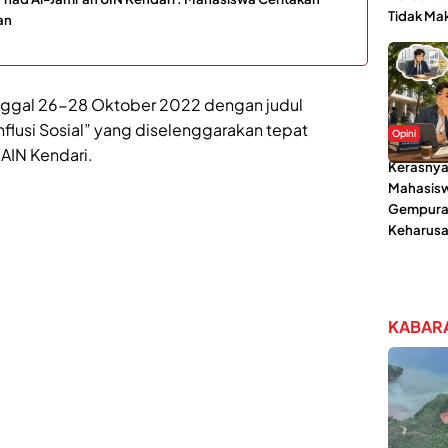
Tidak Ma
an
anggal 26-28 Oktober 2022 dengan judul
flusi Sosial” yang diselenggarakan tepat
Opini
AIN Kendari.
Kerasnya
Mahasisw
Gempura
Keharusa
KABARA