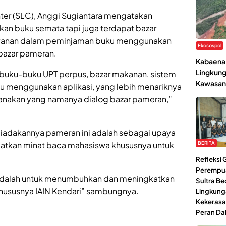
ter (SLC), Anggi Sugiantara mengatakan
kan buku semata tapi juga terdapat bazar
ayanan dalam peminjaman buku menggunakan
Ekosospol
 bazar pameran.
Kabaena 
Lingkung
buku-buku UPT perpus, bazar makanan, sistem
Kawasan
 menggunakan aplikasi, yang lebih menariknya
ksanakan yang namanya dialog bazar pameran,”
iadakannya pameran ini adalah sebagai upaya
BERITA
tkan minat baca mahasiswa khususnya untuk
Refleksi
Perempu
 adalah untuk menumbuhkan dan meningkatkan
Sultra Be
hususnya IAIN Kendari” sambungnya.
Lingkung
Kekerasa
Peran Da