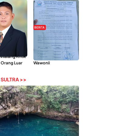
BERITA
Pemberdayaan
Hipmawani Bersama
ilai Hanya
DPRD Sultra Sepakati
 Tokoh
RDP Perihal IUP
lalang Kritik
Pertambangan di Pulau
 Orang Luar
Wawonii
 SULTRA >>