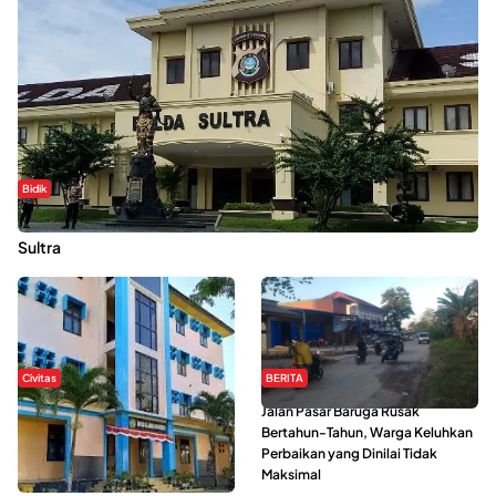
Bidik
Dugaan Kekerasan Seksual di UIN Kendari Dilaporkan ke Polda
Sultra
Civitas
BERITA
Di Balik Kehidupan Ma’had Al-
Jalan Pasar Baruga Rusak
Jami’ah UIN Kendari : Mahasiswa
Bertahun-Tahun, Warga Keluhkan
Ceritakan Manfaat dan Tantangan
Perbaikan yang Dinilai Tidak
Maksimal