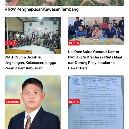
Kabaena Menanti Kepastian Pemulihan Lingkungan Usai Revisi
RTRW Penghapusan Kawasan Tambang
BERITA
BERITA
Refleksi Gerakan Perempuan,
NasDem Sultra Geruduk Kantor
WALHI Sultra Bedah Isu
PWI, KKJ Sultra Desak Minta Maaf
Lingkungan, Kekerasan, hingga
dan Dorong Penyelesaian ke
Peran Dalam Kebijakan
Dewan Pers
Ekosospol
BERITA
Slogan Pemberdayaan Lokal
Hipmawani Bersama DPRD Sultra
Dinilai Hanya Pemanis, Tokoh
Sepakati RDP Perihal IUP
Pemuda Wilalang Kritik Dominasi
Pertambangan di Pulau Wawonii
Orang Luar