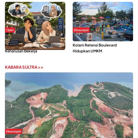
Opini
Ekosospol
Kerasnya Kehidupan Mahasiswa di
Ramainya Aktivitas Olahraga di
Tengah Gempuran Tugas dan
Kolam Retensi Boulevard
Keharusan Bekerja
Hidupkan UMKM
KABARA SULTRA >>
Ekosospol