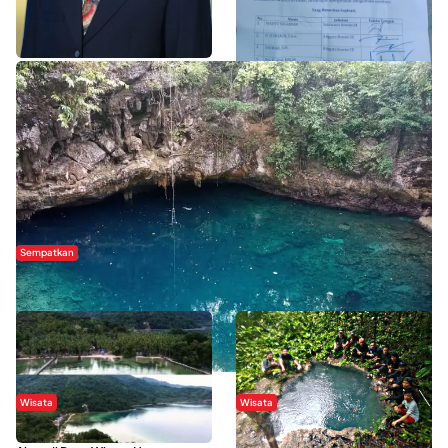
WISATA SULTRA >>
Sempatkan
Danau Rebi-Rebi, Pesona Alam Tersembunyi di Morowali
Wisata
Wisata
Menikmati Suasana Keindahan
Sering Menjadi Tempat Refreshing