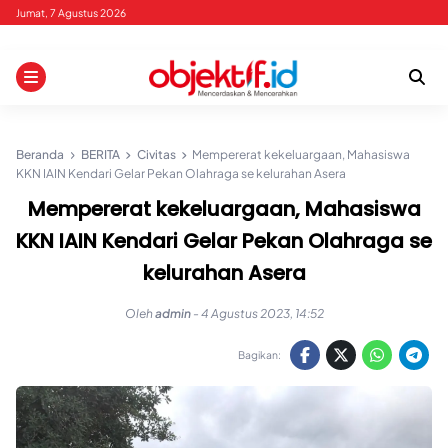
Skip
Jumat, 7 Agustus 2026
to
content
Beranda
BERITA
Civitas
Mempererat kekeluargaan, Mahasiswa
KKN IAIN Kendari Gelar Pekan Olahraga se kelurahan Asera
Mempererat kekeluargaan, Mahasiswa
KKN IAIN Kendari Gelar Pekan Olahraga se
kelurahan Asera
Oleh
admin
-
4 Agustus 2023, 14:52
Bagikan: