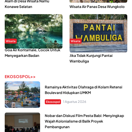
Alam di Desa Wisata Namu
Mahasiswa KKN, Yuk Kunjungi
Konawe Selatan
Wisata Air Panas Desa Wungkolo
Wisata
Wisata
Goa Air Kontamale, Cocok Untuk
Berkunjung Ke Wakatobi, Nyesal
Menyegarkan Badan
Jika Tidak Kunjungi Pantai
Wambuliga
EKOSOSPOL>>
Ramainya Aktivitas Olahraga di Kolam Retensi
Boulevard Hidupkan UMKM
1 Agustus 2026
Ekosospol
Nobar dan Diskusi Film Pesta Babi: Menyingkap
Wajah Kolonialisme di Balik Proyek
Pembangunan