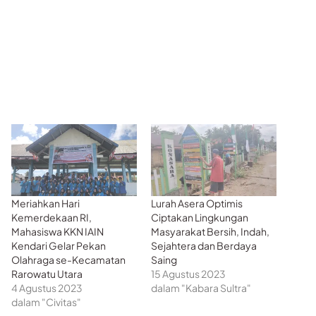
Meriahkan Hari
Lurah Asera Optimis
Kemerdekaan RI,
Ciptakan Lingkungan
Mahasiswa KKN IAIN
Masyarakat Bersih, Indah,
Kendari Gelar Pekan
Sejahtera dan Berdaya
Olahraga se-Kecamatan
Saing
Rarowatu Utara
15 Agustus 2023
4 Agustus 2023
dalam "Kabara Sultra"
dalam "Civitas"