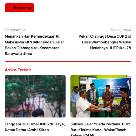
Komentar
Sebelumnya
Selanjutnya
Meriahkan Hari Kemerdekaan RI,
Pekan Olahraga Desa CUP 2 di
Mahasiswa KKN IAIN Kendari Gelar
Desa Wumbubangka Warnai
Pekan Olahraga se-Kecamatan
Meriahnya HUT RI ke-78
Rarowatu Utara
Artikel Terkait
Tanggapi Dualisme HMPS di Fasya,
Sukses Gelar Musda Perdana, PDM
Ketua Dema I Ambil Sikap
Butur Terima Kado : Wakaf Tanah
Seluas 474 M²