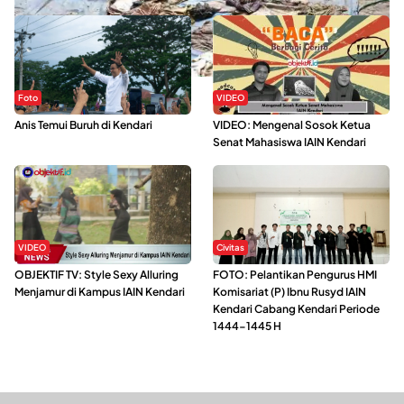
Foto
VIDEO
Anis Temui Buruh di Kendari
VIDEO: Mengenal Sosok Ketua
Senat Mahasiswa IAIN Kendari
VIDEO
Civitas
OBJEKTIF TV: Style Sexy Alluring
FOTO: Pelantikan Pengurus HMI
Menjamur di Kampus IAIN Kendari
Komisariat (P) Ibnu Rusyd IAIN
Kendari Cabang Kendari Periode
1444-1445 H