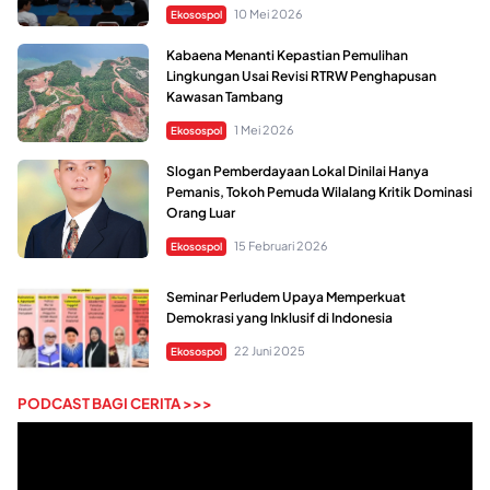
10 Mei 2026
Ekosospol
Kabaena Menanti Kepastian Pemulihan
Lingkungan Usai Revisi RTRW Penghapusan
Kawasan Tambang
1 Mei 2026
Ekosospol
Slogan Pemberdayaan Lokal Dinilai Hanya
Pemanis, Tokoh Pemuda Wilalang Kritik Dominasi
Orang Luar
15 Februari 2026
Ekosospol
Seminar Perludem Upaya Memperkuat
Demokrasi yang Inklusif di Indonesia
22 Juni 2025
Ekosospol
PODCAST BAGI CERITA >>>
Pemutar
Video