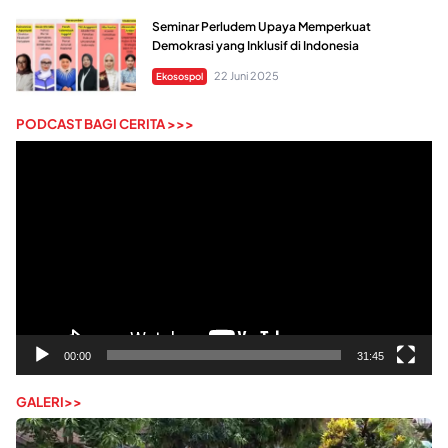
Seminar Perludem Upaya Memperkuat
Demokrasi yang Inklusif di Indonesia
22 Juni 2025
Ekosospol
PODCAST BAGI CERITA >>>
Pemutar
Video
00:00
31:45
GALERI>>