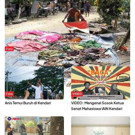
Foto
Sejak Banjir Bandang, Warga Butuhkan Air Bersih
Foto
VIDEO
Anis Temui Buruh di Kendari
VIDEO: Mengenal Sosok Ketua
Senat Mahasiswa IAIN Kendari