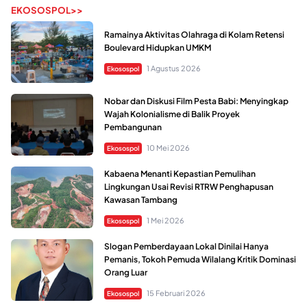
EKOSOSPOL>>
Ramainya Aktivitas Olahraga di Kolam Retensi
Boulevard Hidupkan UMKM
1 Agustus 2026
Ekosospol
Nobar dan Diskusi Film Pesta Babi: Menyingkap
Wajah Kolonialisme di Balik Proyek
Pembangunan
10 Mei 2026
Ekosospol
Kabaena Menanti Kepastian Pemulihan
Lingkungan Usai Revisi RTRW Penghapusan
Kawasan Tambang
1 Mei 2026
Ekosospol
Slogan Pemberdayaan Lokal Dinilai Hanya
Pemanis, Tokoh Pemuda Wilalang Kritik Dominasi
Orang Luar
15 Februari 2026
Ekosospol