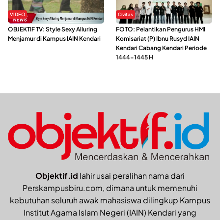
VIDEO
Civitas
OBJEKTIF TV: Style Sexy Alluring
FOTO: Pelantikan Pengurus HMI
Menjamur di Kampus IAIN Kendari
Komisariat (P) Ibnu Rusyd IAIN
Kendari Cabang Kendari Periode
1444-1445 H
Objektif.id
lahir usai peralihan nama dari
Perskampusbiru.com, dimana untuk memenuhi
kebutuhan seluruh awak mahasiswa dilingkup Kampus
Institut Agama Islam Negeri (IAIN) Kendari yang