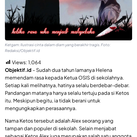
Ketgam: Ilustrasi cinta dalam diam yang berakhir tragis. Foto:
Redaksi/Objektif.id
Views:
1,064
Objektif.id
– Sudah dua tahun lamanya Helena
memendam rasa kepada Ketua OSIS di sekolahnya.
Setiap kali melihatnya, hatinya selalu berdebar-debar.
Pandangan matanya hanya selalu tertuju pada si Ketos
itu. Meskipun begitu, ia tidak berani untuk
mengungkapkan perasaannya.
Nama Ketos tersebut adalah Alex seorang yang
tampan dan populer di sekolah. Selain menjabat
sebagai Ketos Alex juga merupakan salah satu anggota