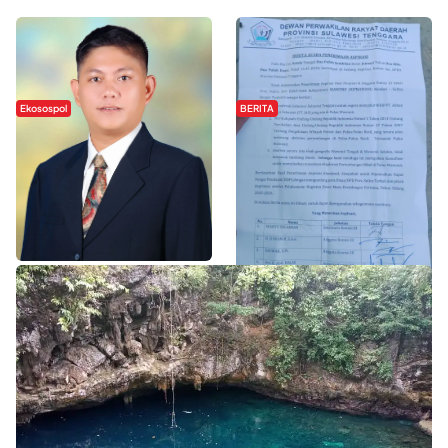
Ekosospol
BERITA
Slogan Pemberdayaan Lokal
Hipmawani Bersama DPRD Sultra
Dinilai Hanya Pemanis, Tokoh
Sepakati RDP Perihal IUP
Pemuda Wilalang Kritik Dominasi
Pertambangan di Pulau Wawonii
Orang Luar
WISATA SULTRA >>