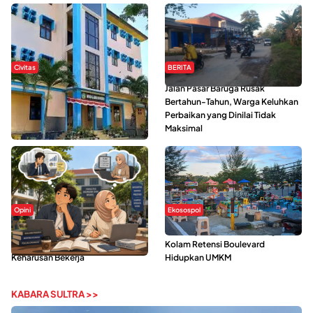
Civitas
BERITA
Di Balik Kehidupan Ma’had Al-
Jalan Pasar Baruga Rusak
Jami’ah UIN Kendari : Mahasiswa
Bertahun-Tahun, Warga Keluhkan
Ceritakan Manfaat dan Tantangan
Perbaikan yang Dinilai Tidak
Maksimal
Opini
Ekosospol
Kerasnya Kehidupan Mahasiswa di
Ramainya Aktivitas Olahraga di
Tengah Gempuran Tugas dan
Kolam Retensi Boulevard
Keharusan Bekerja
Hidupkan UMKM
KABARA SULTRA >>