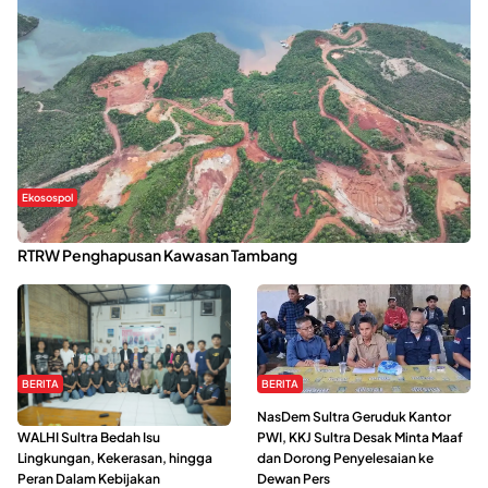
Ekosospol
Kabaena Menanti Kepastian Pemulihan Lingkungan Usai Revisi
RTRW Penghapusan Kawasan Tambang
BERITA
BERITA
Refleksi Gerakan Perempuan,
NasDem Sultra Geruduk Kantor
WALHI Sultra Bedah Isu
PWI, KKJ Sultra Desak Minta Maaf
Lingkungan, Kekerasan, hingga
dan Dorong Penyelesaian ke
Peran Dalam Kebijakan
Dewan Pers