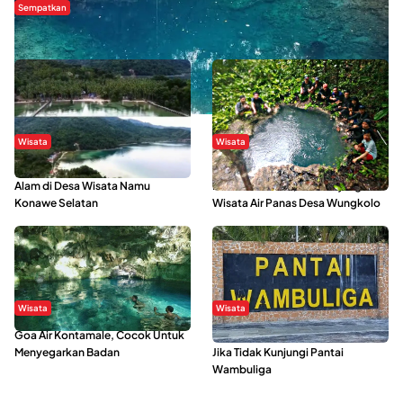
Sempatkan
Danau Rebi-Rebi, Pesona Alam Tersembunyi di Morowali
Wisata
Wisata
Menikmati Suasana Keindahan
Sering Menjadi Tempat Refreshing
Alam di Desa Wisata Namu
Mahasiswa KKN, Yuk Kunjungi
Konawe Selatan
Wisata Air Panas Desa Wungkolo
Wisata
Wisata
Goa Air Kontamale, Cocok Untuk
Berkunjung Ke Wakatobi, Nyesal
Menyegarkan Badan
Jika Tidak Kunjungi Pantai
Wambuliga