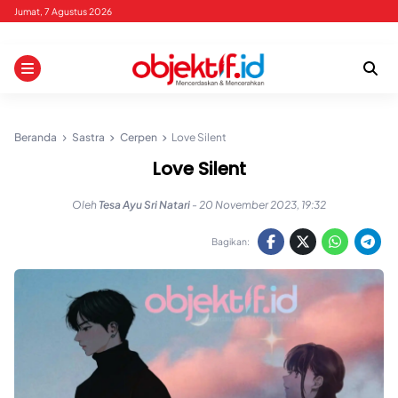
Skip
Jumat, 7 Agustus 2026
to
content
Beranda
Sastra
Cerpen
Love Silent
Love Silent
Oleh
Tesa Ayu Sri Natari
-
20 November 2023, 19:32
Bagikan: