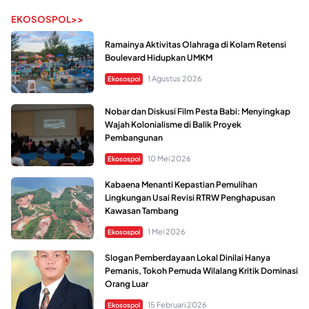
EKOSOSPOL>>
Ramainya Aktivitas Olahraga di Kolam Retensi
Boulevard Hidupkan UMKM
1 Agustus 2026
Ekosospol
Nobar dan Diskusi Film Pesta Babi: Menyingkap
Wajah Kolonialisme di Balik Proyek
Pembangunan
10 Mei 2026
Ekosospol
Kabaena Menanti Kepastian Pemulihan
Lingkungan Usai Revisi RTRW Penghapusan
Kawasan Tambang
1 Mei 2026
Ekosospol
Slogan Pemberdayaan Lokal Dinilai Hanya
Pemanis, Tokoh Pemuda Wilalang Kritik Dominasi
Orang Luar
15 Februari 2026
Ekosospol