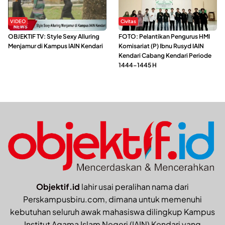
VIDEO
Civitas
OBJEKTIF TV: Style Sexy Alluring
FOTO: Pelantikan Pengurus HMI
Menjamur di Kampus IAIN Kendari
Komisariat (P) Ibnu Rusyd IAIN
Kendari Cabang Kendari Periode
1444-1445 H
Objektif.id
lahir usai peralihan nama dari
Perskampusbiru.com, dimana untuk memenuhi
kebutuhan seluruh awak mahasiswa dilingkup Kampus
Institut Agama Islam Negeri (IAIN) Kendari yang