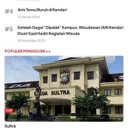
Anis Temui Buruh di Kendari
10 Januari 2024
Setelah Gagal “Dipalak” Kampus, Wisudawan IAIN Kendari
Diusir Saat Hadiri Kegiatan Wisuda
28 November 2023
POPULER MINGGU INI >>
Bidik
Dugaan Kekerasan Seksual di UIN Kendari Dilaporkan ke Polda
Sultra