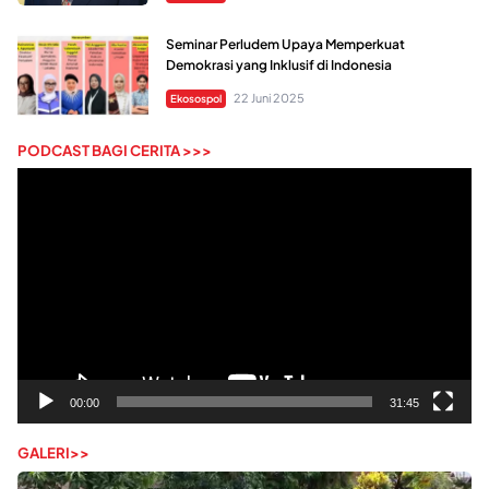
Seminar Perludem Upaya Memperkuat
Demokrasi yang Inklusif di Indonesia
22 Juni 2025
Ekosospol
PODCAST BAGI CERITA >>>
Pemutar
Video
00:00
31:45
GALERI>>