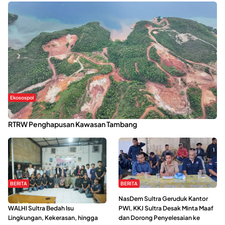
Ekosospol
Kabaena Menanti Kepastian Pemulihan Lingkungan Usai Revisi
RTRW Penghapusan Kawasan Tambang
BERITA
BERITA
Refleksi Gerakan Perempuan,
NasDem Sultra Geruduk Kantor
WALHI Sultra Bedah Isu
PWI, KKJ Sultra Desak Minta Maaf
Lingkungan, Kekerasan, hingga
dan Dorong Penyelesaian ke