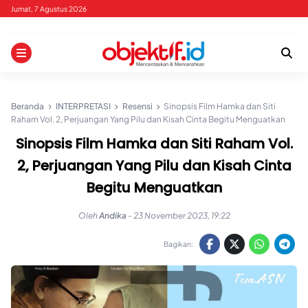
Skip
Jumat, 7 Agustus 2026
to
content
Beranda
INTERPRETASI
Resensi
Sinopsis Film Hamka dan Siti
Raham Vol. 2, Perjuangan Yang Pilu dan Kisah Cinta Begitu Menguatkan
Sinopsis Film Hamka dan Siti Raham Vol.
2, Perjuangan Yang Pilu dan Kisah Cinta
Begitu Menguatkan
Oleh
Andika
-
23 November 2023, 19:22
Bagikan: