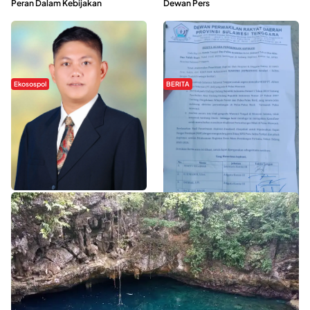
Peran Dalam Kebijakan
Dewan Pers
Ekosospol
BERITA
Slogan Pemberdayaan Lokal
Hipmawani Bersama DPRD Sultra
Dinilai Hanya Pemanis, Tokoh
Sepakati RDP Perihal IUP
Pemuda Wilalang Kritik Dominasi
Pertambangan di Pulau Wawonii
Orang Luar
WISATA SULTRA >>