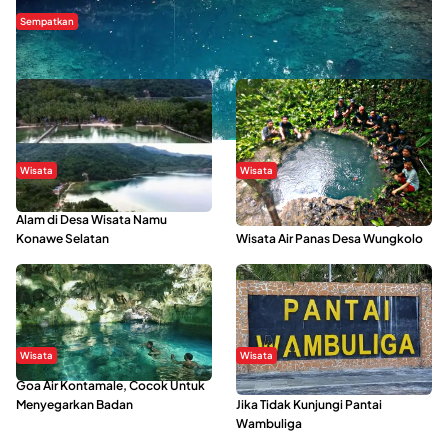
Sempatkan
Danau Rebi-Rebi, Pesona Alam Tersembunyi di Morowali
Wisata
Wisata
Menikmati Suasana Keindahan
Sering Menjadi Tempat Refreshing
Alam di Desa Wisata Namu
Mahasiswa KKN, Yuk Kunjungi
Konawe Selatan
Wisata Air Panas Desa Wungkolo
Wisata
Wisata
Goa Air Kontamale, Cocok Untuk
Berkunjung Ke Wakatobi, Nyesal
Menyegarkan Badan
Jika Tidak Kunjungi Pantai
Wambuliga