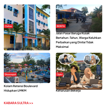
Civitas
BERITA
Di Balik Kehidupan Ma’had Al-
Jalan Pasar Baruga Rusak
Jami’ah UIN Kendari : Mahasiswa
Bertahun-Tahun, Warga Keluhkan
Ceritakan Manfaat dan Tantangan
Perbaikan yang Dinilai Tidak
Maksimal
Ekosospol
Opini
Ramainya Aktivitas Olahraga di
Kerasnya Kehidupan Mahasiswa di
Kolam Retensi Boulevard
Tengah Gempuran Tugas dan
Hidupkan UMKM
Keharusan Bekerja
KABARA SULTRA >>