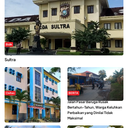
Bidik
Dugaan Kekerasan Seksual di UIN Kendari Dilaporkan ke Polda
Sultra
Civitas
BERITA
Di Balik Kehidupan Ma’had Al-
Jalan Pasar Baruga Rusak
Jami’ah UIN Kendari : Mahasiswa
Bertahun-Tahun, Warga Keluhkan
Ceritakan Manfaat dan Tantangan
Perbaikan yang Dinilai Tidak
Maksimal