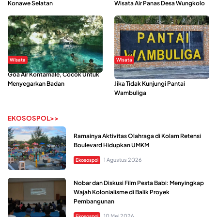
Konawe Selatan
Wisata Air Panas Desa Wungkolo
Wisata
Wisata
Goa Air Kontamale, Cocok Untuk
Berkunjung Ke Wakatobi, Nyesal
Menyegarkan Badan
Jika Tidak Kunjungi Pantai
Wambuliga
EKOSOSPOL>>
Ramainya Aktivitas Olahraga di Kolam Retensi
Boulevard Hidupkan UMKM
1 Agustus 2026
Ekosospol
Nobar dan Diskusi Film Pesta Babi: Menyingkap
Wajah Kolonialisme di Balik Proyek
Pembangunan
10 Mei 2026
Ekosospol