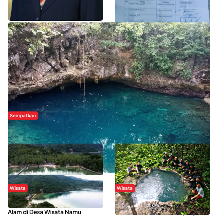
WISATA SULTRA >>
Sempatkan
Danau Rebi-Rebi, Pesona Alam Tersembunyi di Morowali
Wisata
Wisata
Menikmati Suasana Keindahan
Sering Menjadi Tempat Refreshing
Alam di Desa Wisata Namu
Mahasiswa KKN, Yuk Kunjungi