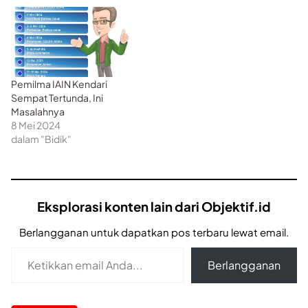
menetapkan hasil sidang
perolehan suara pemilihan
Sema I dan Sema F. Hasil
perolehan suara Sema I
dan Sema F ditetapkan
pada tanggal 30
Pemilma IAIN Kendari
September 2020…
Sempat Tertunda, Ini
Masalahnya
8 Mei 2024
dalam "Bidik"
Eksplorasi konten lain dari Objektif.id
Berlangganan untuk dapatkan pos terbaru lewat email.
Ketikkan email Anda...
Berlangganan