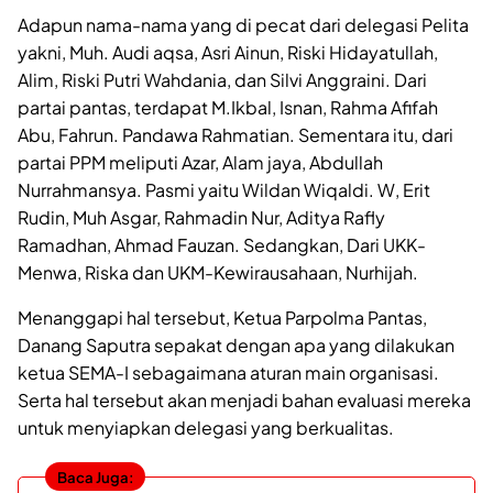
Adapun nama-nama yang di pecat dari delegasi Pelita
yakni, Muh. Audi aqsa, Asri Ainun, Riski Hidayatullah,
Alim, Riski Putri Wahdania, dan Silvi Anggraini. Dari
partai pantas, terdapat M.Ikbal, Isnan, Rahma Afifah
Abu, Fahrun. Pandawa Rahmatian. Sementara itu, dari
partai PPM meliputi Azar, Alam jaya, Abdullah
Nurrahmansya. Pasmi yaitu Wildan Wiqaldi. W, Erit
Rudin, Muh Asgar, Rahmadin Nur, Aditya Rafly
Ramadhan, Ahmad Fauzan. Sedangkan, Dari UKK-
Menwa, Riska dan UKM-Kewirausahaan, Nurhijah.
Menanggapi hal tersebut, Ketua Parpolma Pantas,
Danang Saputra sepakat dengan apa yang dilakukan
ketua SEMA-I sebagaimana aturan main organisasi.
Serta hal tersebut akan menjadi bahan evaluasi mereka
untuk menyiapkan delegasi yang berkualitas.
Baca Juga: