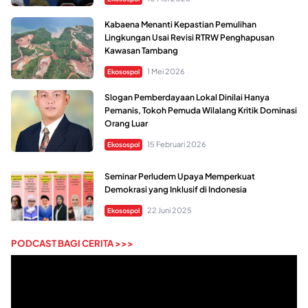
Kabaena Menanti Kepastian Pemulihan
Lingkungan Usai Revisi RTRW Penghapusan
Kawasan Tambang
1 Mei 2026
Ekosospol
Slogan Pemberdayaan Lokal Dinilai Hanya
Pemanis, Tokoh Pemuda Wilalang Kritik Dominasi
Orang Luar
15 Februari 2026
Ekosospol
Seminar Perludem Upaya Memperkuat
Demokrasi yang Inklusif di Indonesia
22 Juni 2025
Ekosospol
PODCAST BAGI CERITA >>>
Pemutar
Video