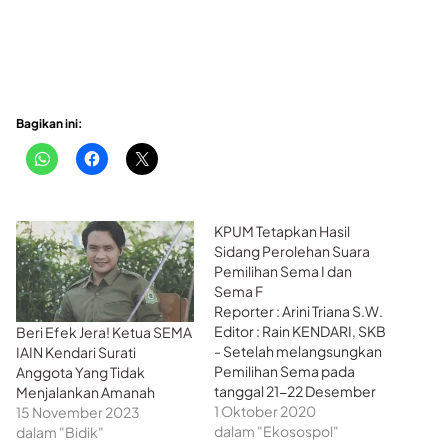
Bagikan ini:
KPUM Tetapkan Hasil
Sidang Perolehan Suara
Pemilihan Sema I dan
Sema F
Reporter : Arini Triana S.W.
Editor : Rain KENDARI, SKB
Beri Efek Jera! Ketua SEMA
- Setelah melangsungkan
IAIN Kendari Surati
Pemilihan Sema pada
Anggota Yang Tidak
tanggal 21-22 Desember
Menjalankan Amanah
2020, Komisi Pemilihan
1 Oktober 2020
15 November 2023
Umum Mahasiswa (KPUM)
dalam "Ekosospol"
dalam "Bidik"