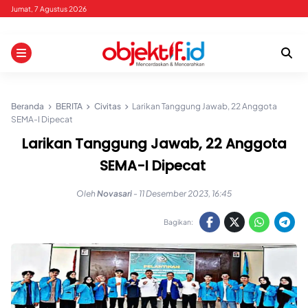
Skip
Jumat, 7 Agustus 2026
to
content
Beranda
BERITA
Civitas
Larikan Tanggung Jawab, 22 Anggota
SEMA-I Dipecat
Larikan Tanggung Jawab, 22 Anggota
SEMA-I Dipecat
Oleh
Novasari
-
11 Desember 2023, 16:45
Bagikan: