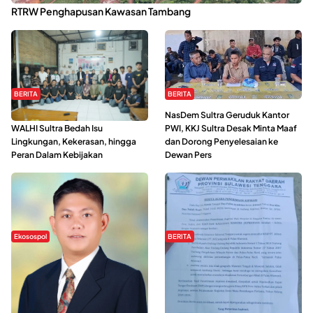
RTRW Penghapusan Kawasan Tambang
BERITA
BERITA
Refleksi Gerakan Perempuan,
NasDem Sultra Geruduk Kantor
WALHI Sultra Bedah Isu
PWI, KKJ Sultra Desak Minta Maaf
Lingkungan, Kekerasan, hingga
dan Dorong Penyelesaian ke
Peran Dalam Kebijakan
Dewan Pers
Ekosospol
BERITA
Slogan Pemberdayaan Lokal
Hipmawani Bersama DPRD Sultra
Dinilai Hanya Pemanis, Tokoh
Sepakati RDP Perihal IUP
Pemuda Wilalang Kritik Dominasi
Pertambangan di Pulau Wawonii
Orang Luar