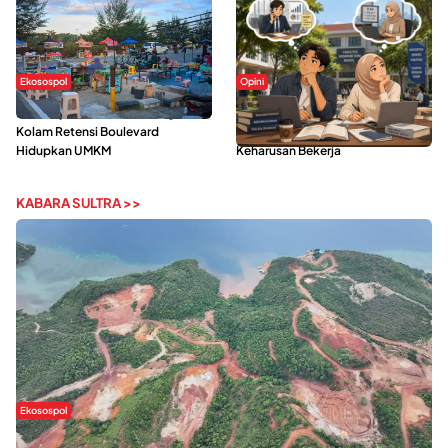
Ekosospol
Opini
Ramainya Aktivitas Olahraga di
Kerasnya Kehidupan Mahasiswa di
Kolam Retensi Boulevard
Tengah Gempuran Tugas dan
Hidupkan UMKM
Keharusan Bekerja
KABARA SULTRA >>
Ekosospol
Kabaena Menanti Kepastian Pemulihan Lingkungan Usai Revisi