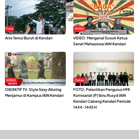
Foto
VIDEO
Anis Temui Buruh di Kendari
VIDEO: Mengenal Sosok Ketua
Senat Mahasiswa IAIN Kendari
VIDEO
Civitas
OBJEKTIF TV: Style Sexy Alluring
FOTO: Pelantikan Pengurus HMI
Menjamur di Kampus IAIN Kendari
Komisariat (P) Ibnu Rusyd IAIN
Kendari Cabang Kendari Periode
1444-1445 H