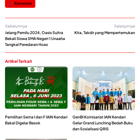
Komentar
Sebelumnya
Selanjutnya
Jelang Pemilu 2024, Oasis Sultra
Kita, Takdir yang Mempertemukan
Bekali Siswa SMA Negeri 1 Unaaha
Tangkal Peredaran Hoax
Artikel Terkait
Pemilihan Sema I dan F IAIN Kendari
GenBI Komisariat IAIN Kendari
Bakal Digelar Besok
Gelar Grand Lunching Bedah Buku
dan Sosialisasi QRIS