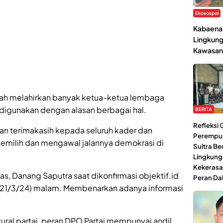
Ekosospol
Kabaena 
Lingkung
Kawasan
telah melahirkan banyak ketua-ketua lembaga
digunakan dengan alasan berbagai hal.
BERITA
Refleksi
n terimakasih kepada seluruh kader dan
Perempu
memilih dan mengawal jalannya demokrasi di
Sultra Be
Lingkung
Kekerasa
tas, Danang Saputra saat dikonfirmasi objektif.id
Peran Da
 (21/3/24) malam. Membenarkan adanya informasi
ral partai, peran DPO Partai mempunyai andil