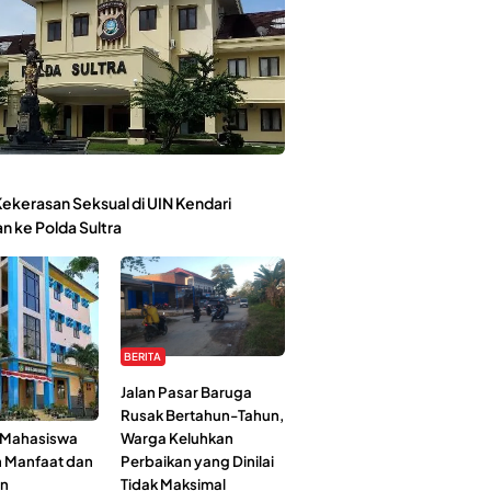
ekerasan Seksual di UIN Kendari
n ke Polda Sultra
BERITA
Kehidupan
Jalan Pasar Baruga
l-Jami’ah UIN
Rusak Bertahun-Tahun,
: Mahasiswa
Warga Keluhkan
n Manfaat dan
Perbaikan yang Dinilai
an
Tidak Maksimal