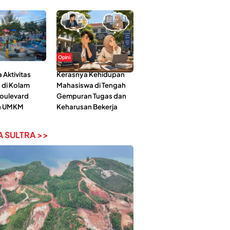
Opini
Aktivitas
Kerasnya Kehidupan
 di Kolam
Mahasiswa di Tengah
Boulevard
Gempuran Tugas dan
n UMKM
Keharusan Bekerja
 SULTRA >>