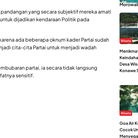
Morowal
 pandangan yang secara subjektif mereka amati
k untuk dijadikan kendaraan Politik pada
 karena ada beberapa oknum kader Partai sudah
Wisata
jadi cita-cita Partai untuk menjadi wadah
Menikmat
Keindaha
Desa Wis
embubaran partai, ia secara tidak langsung
Konawe S
atnya sensitif.
Wisata
Goa Air 
Cocok Un
Menyega