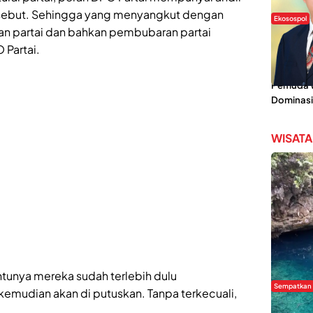
tersebut. Sehingga yang menyangkut dengan
Ekosospol
an partai dan bahkan pembubaran partai
Slogan 
 Partai.
Lokal Din
Pemanis,
Pemuda Wi
Dominasi
WISATA
tunya mereka sudah terlebih dulu
Sempatkan
mudian akan di putuskan. Tanpa terkecuali,
Danau Re