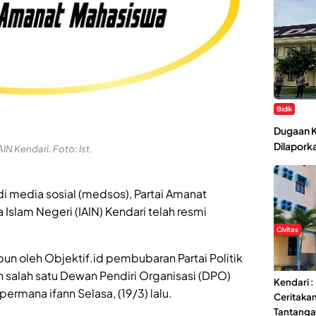
Bidik
Dugaan K
Dilaporka
N Kendari. Foto: Ist.
di media sosial (medsos), Partai Amanat
Islam Negeri (IAIN) Kendari telah resmi
Civitas
Di Balik 
un oleh Objektif.id pembubaran Partai Politik
Ma’had A
 salah satu Dewan Pendiri Organisasi (DPO)
Kendari 
ermana ifann Selasa, (19/3) lalu.
Ceritaka
Tantang