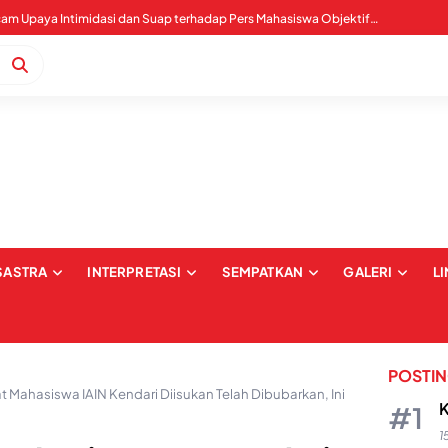
WALHI Sultra Mengecam Upaya Intimidasi dan Suap terhadap Pers Mahasiswa Objektif IAIN Kendari
SASTRA
INTERPRETASI
SEMPATKAN
GALERI
L
POSTI
t Mahasiswa IAIN Kendari Diisukan Telah Dibubarkan, Ini
K
1