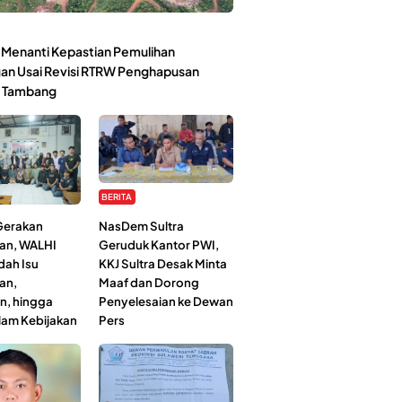
Menanti Kepastian Pemulihan
an Usai Revisi RTRW Penghapusan
 Tambang
BERITA
 Gerakan
NasDem Sultra
an, WALHI
Geruduk Kantor PWI,
dah Isu
KKJ Sultra Desak Minta
an,
Maaf dan Dorong
n, hingga
Penyelesaian ke Dewan
lam Kebijakan
Pers