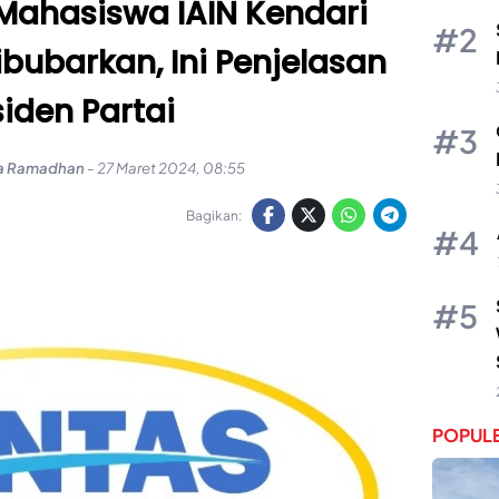
Mahasiswa IAIN Kendari
ibubarkan, Ini Penjelasan
siden Partai
a Ramadhan
-
27 Maret 2024, 08:55
Bagikan:
POPULE