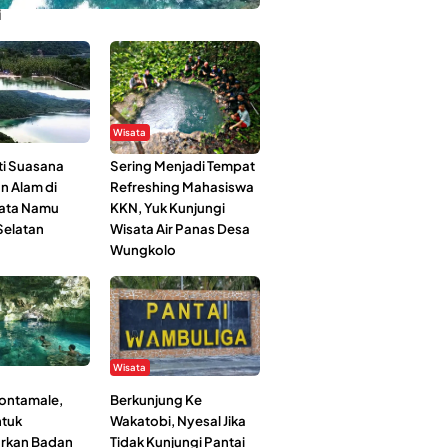
i
Wisata
i Suasana
Sering Menjadi Tempat
n Alam di
Refreshing Mahasiswa
ata Namu
KKN, Yuk Kunjungi
elatan
Wisata Air Panas Desa
Wungkolo
Wisata
Kontamale,
Berkunjung Ke
tuk
Wakatobi, Nyesal Jika
rkan Badan
Tidak Kunjungi Pantai