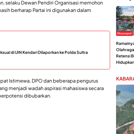
n, selaku Dewan Pendiri Organisasi memohon
sih berharap Partai ini digunakan dalam
Ekosospol
Ramainya 
Olahraga
ual di UIN Kendari Dilaporkan ke Polda Sultra
Retensi 
Hidupka
KABARA
apat Istimewa, DPO dan beberapa pengurus
ang menjadi wadah aspirasi mahasiswa secara
berpotensi dibubarkan.