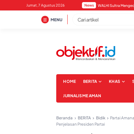
Skip
Jumat, 7 Agustus 2026
News
to
content
MENU
HOME
BERITA
KHAS
JURNALISME AMAN
Beranda
BERITA
Bidik
Partai Amana
Penjelasan Presiden Partai