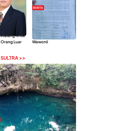
BERITA
Pemberdayaan
Hipmawani Bersama
ilai Hanya
DPRD Sultra Sepakati
 Tokoh
RDP Perihal IUP
lalang Kritik
Pertambangan di Pulau
 Orang Luar
Wawonii
 SULTRA >>
bi-Rebi, Pesona Alam Tersembunyi di