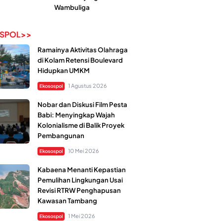
Wambuliga
SPOL>>
Ramainya Aktivitas Olahraga
di Kolam Retensi Boulevard
Hidupkan UMKM
1 Agustus 2026
Ekosospol
Nobar dan Diskusi Film Pesta
Babi: Menyingkap Wajah
Kolonialisme di Balik Proyek
Pembangunan
10 Mei 2026
Ekosospol
Kabaena Menanti Kepastian
Pemulihan Lingkungan Usai
Revisi RTRW Penghapusan
Kawasan Tambang
1 Mei 2026
Ekosospol