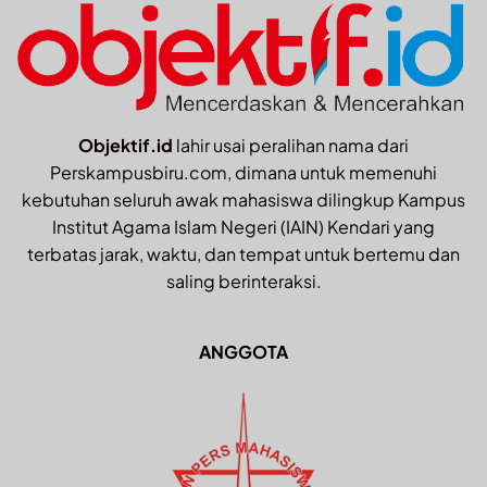
Objektif.id
lahir usai peralihan nama dari
Perskampusbiru.com, dimana untuk memenuhi
kebutuhan seluruh awak mahasiswa dilingkup Kampus
Institut Agama Islam Negeri (IAIN) Kendari yang
terbatas jarak, waktu, dan tempat untuk bertemu dan
saling berinteraksi.
ANGGOTA