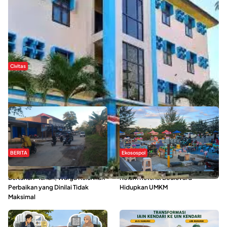
Civitas
Di Balik Kehidupan Ma’had Al-Jami’ah UIN Kendari : Mahasiswa
Ceritakan Manfaat dan Tantangan
BERITA
Ekosospol
Jalan Pasar Baruga Rusak
Ramainya Aktivitas Olahraga di
Bertahun-Tahun, Warga Keluhkan
Kolam Retensi Boulevard
Perbaikan yang Dinilai Tidak
Hidupkan UMKM
Maksimal