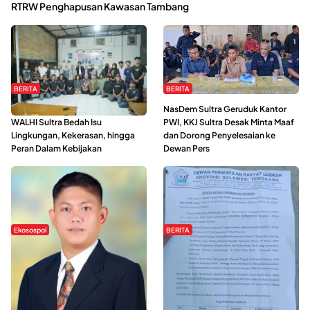
RTRW Penghapusan Kawasan Tambang
BERITA
BERITA
Refleksi Gerakan Perempuan,
NasDem Sultra Geruduk Kantor
WALHI Sultra Bedah Isu
PWI, KKJ Sultra Desak Minta Maaf
Lingkungan, Kekerasan, hingga
dan Dorong Penyelesaian ke
Peran Dalam Kebijakan
Dewan Pers
Ekosospol
BERITA
Slogan Pemberdayaan Lokal
Hipmawani Bersama DPRD Sultra
Dinilai Hanya Pemanis, Tokoh
Sepakati RDP Perihal IUP
Pemuda Wilalang Kritik Dominasi
Pertambangan di Pulau Wawonii
Orang Luar