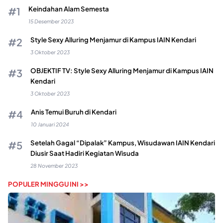
Keindahan Alam Semesta
15 Desember 2023
Style Sexy Alluring Menjamur di Kampus IAIN Kendari
3 Oktober 2023
OBJEKTIF TV: Style Sexy Alluring Menjamur di Kampus IAIN
Kendari
3 Oktober 2023
Anis Temui Buruh di Kendari
10 Januari 2024
Setelah Gagal “Dipalak” Kampus, Wisudawan IAIN Kendari
Diusir Saat Hadiri Kegiatan Wisuda
28 November 2023
POPULER MINGGU INI >>