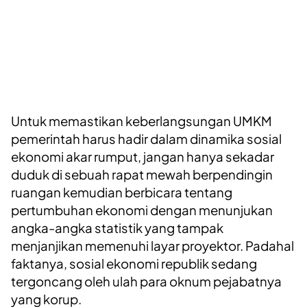
Untuk memastikan keberlangsungan UMKM
pemerintah harus hadir dalam dinamika sosial
ekonomi akar rumput, jangan hanya sekadar
duduk di sebuah rapat mewah berpendingin
ruangan kemudian berbicara tentang
pertumbuhan ekonomi dengan menunjukan
angka-angka statistik yang tampak
menjanjikan memenuhi layar proyektor. Padahal
faktanya, sosial ekonomi republik sedang
tergoncang oleh ulah para oknum pejabatnya
yang korup.