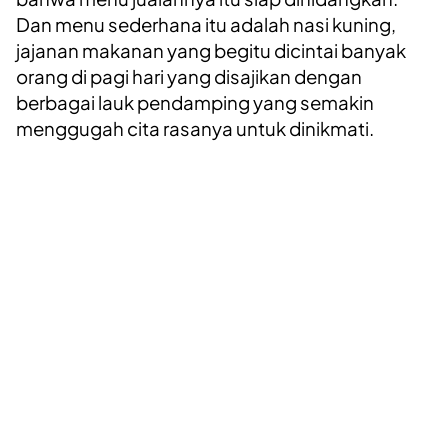
Dan menu sederhana itu adalah nasi kuning,
jajanan makanan yang begitu dicintai banyak
orang di pagi hari yang disajikan dengan
berbagai lauk pendamping yang semakin
menggugah cita rasanya untuk dinikmati.