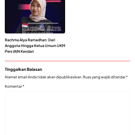
Rachma Alya Ramadhan: Dari
Anggota Hingga Ketua Umum UKM
Pers IAIN Kendari
Tinggalkan Balasan
Alamat email Anda tidak akan dipublikasikan.
Ruas yang wajib ditandai
*
Komentar
*