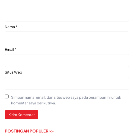
Nama
*
Email
*
Situs Web
Simpan nama, email, dan situs web saya pada peramban ini untuk
komentar saya berikutnya.
POSTINGAN POPULER>>