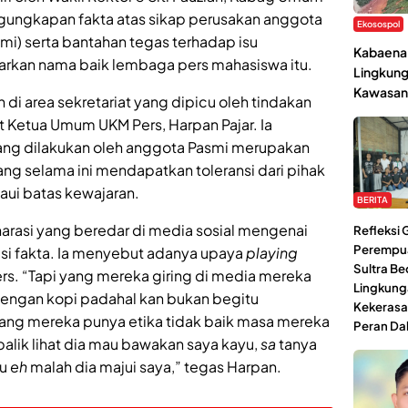
gungkapan fakta atas sikap perusakan anggota
Ekosospol
smi) serta bantahan tegas terhadap isu
Kabaena 
arkan nama baik lembaga pers mahasiswa itu.
Lingkung
Kawasan
n di area sekretariat yang dipicu oleh tindakan
 Ketua Umum UKM Pers, Harpan Pajar. Ia
ng dilakukan oleh anggota Pasmi merupakan
ang selama ini mendapatkan toleransi dari pihak
paui batas kewajaran.
BERITA
rasi yang beredar di media sosial mengenai
Refleksi
Perempu
si fakta. Ia menyebut adanya upaya
playing
Sultra Be
. “Tapi yang mereka giring di media mereka
Lingkung
dengan kopi padahal kan bukan begitu
Kekerasa
ang mereka punya etika tidak baik masa mereka
Peran Da
balik lihat dia mau bawakan saya kayu,
sa
tanya
tu
eh
malah dia majui saya,” tegas Harpan.