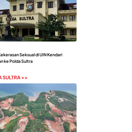
ekerasan Seksual di UIN Kendari
n ke Polda Sultra
 SULTRA >>