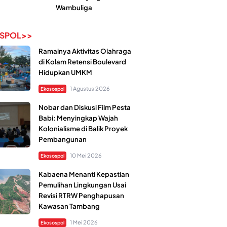
Wambuliga
SPOL>>
Ramainya Aktivitas Olahraga
di Kolam Retensi Boulevard
Hidupkan UMKM
1 Agustus 2026
Ekosospol
Nobar dan Diskusi Film Pesta
Babi: Menyingkap Wajah
Kolonialisme di Balik Proyek
Pembangunan
10 Mei 2026
Ekosospol
Kabaena Menanti Kepastian
Pemulihan Lingkungan Usai
Revisi RTRW Penghapusan
Kawasan Tambang
1 Mei 2026
Ekosospol