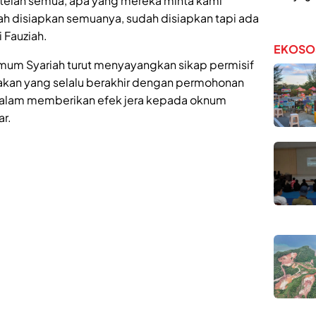
telah semua, apa yang mereka minta kami
h disiapkan semuanya, sudah disiapkan tapi ada
i Fauziah.
EKOSO
um Syariah turut menyayangkan sikap permisif
usakan yang selalu berakhir dengan permohonan
 dalam memberikan efek jera kepada oknum
r.