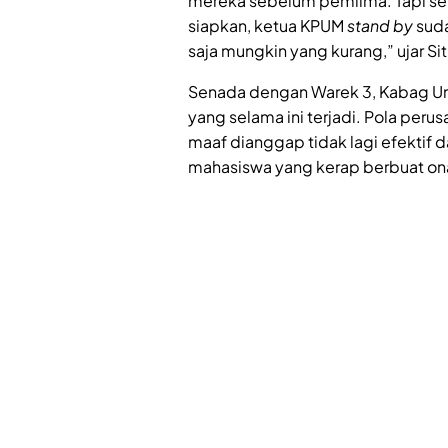
mereka sebelum pemilma. Tapi se
siapkan, ketua KPUM
stand by
suda
saja mungkin yang kurang,” ujar Sit
Senada dengan Warek 3, Kabag Um
yang selama ini terjadi. Pola per
maaf dianggap tidak lagi efektif
mahasiswa yang kerap berbuat ona