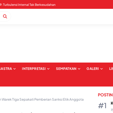
Pernyataan Sikap Serangan Digital dan Intimidasi terkait Pemberitaan Kabaena: Upaya Pembungkaman dan Pelecehan terhadap Institusi Media
SASTRA
INTERPRETASI
SEMPATKAN
GALERI
L
POSTI
n Warek Tiga Sepakati Pemberian Sanksi Etik Anggota
K
1