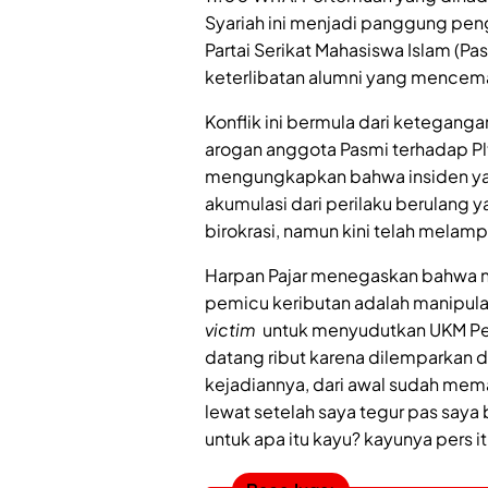
Syariah ini menjadi panggung pen
Partai Serikat Mahasiswa Islam (Pa
keterlibatan alumni yang mencem
Konflik ini bermula dari keteganga
arogan anggota Pasmi terhadap Plt
mengungkapkan bahwa insiden ya
akumulasi dari perilaku berulang y
birokrasi, namun kini telah melam
Harpan Pajar menegaskan bahwa na
pemicu keributan adalah manipula
victim
untuk menyudutkan UKM Pers
datang ribut karena dilemparkan 
kejadiannya, dari awal sudah mem
lewat setelah saya tegur pas saya 
untuk apa itu kayu? kayunya pers i