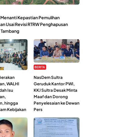
Menanti Kepastian Pemulihan
an Usai Revisi RTRW Penghapusan
 Tambang
BERITA
 Gerakan
NasDem Sultra
an, WALHI
Geruduk Kantor PWI,
dah Isu
KKJ Sultra Desak Minta
an,
Maaf dan Dorong
n, hingga
Penyelesaian ke Dewan
lam Kebijakan
Pers