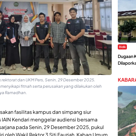
Bidik
Dugaan K
Dilaporka
KABARA
 rektorat dan UKM Pers, Senin, 29 Desember 2025.
menyikapi fitnah serta perusakan yang dilakukan oleh
lya Ramadhan.
usakan fasilitas kampus dan simpang siur
rs IAIN Kendari menggelar audiensi bersama
sarjana pada Senin, 29 Desember 2025, pukul
ri oleh Wakil Rektor 3 Siti Fauziah, Kabag Umum