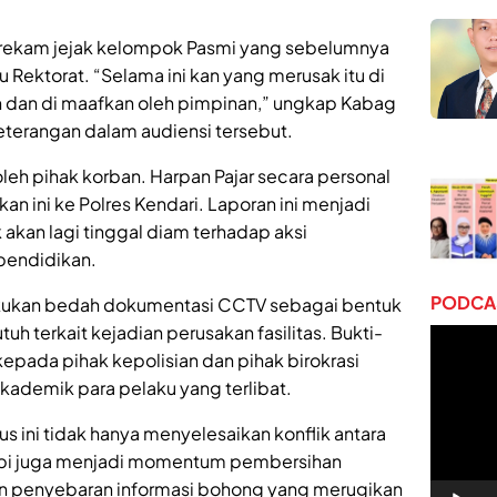
a rekam jejak kelompok Pasmi yang sebelumnya
u Rektorat. “Selama ini kan yang merusak itu di
n dan di maafkan oleh pimpinan,” ungkap Kabag
terangan dalam audiensi tersebut.
oleh pihak korban. Harpan Pajar secara personal
n ini ke Polres Kendari. Laporan ini menjadi
 akan lagi tinggal diam terhadap aksi
pendidikan.
PODCAS
akukan bedah dokumentasi CCTV sebagai bentuk
uh terkait kejadian perusakan fasilitas. Bukti-
Pemuta
 kepada pihak kepolisian dan pihak birokrasi
Video
ademik para pelaku yang terlibat.
 ini tidak hanya menyelesaikan konflik antara
api juga menjadi momentum pembersihan
n penyebaran informasi bohong yang merugikan