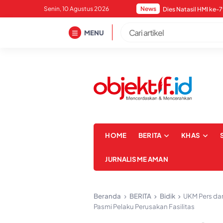
Skip
Senin, 10 Agustus 2026
News
to
content
MENU
HOME
BERITA
KHAS
JURNALISME AMAN
Beranda
BERITA
Bidik
UKM Pers da
Pasmi Pelaku Perusakan Fasilitas