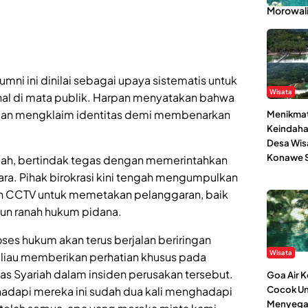
Morowal
umni ini dinilai sebagai upaya sistematis untuk
Wisata
nal di mata publik. Harpan menyatakan bahwa
an mengklaim identitas demi membenarkan
Menikmat
Keindaha
Desa Wis
Konawe S
uziah, bertindak tegas dengan memerintahkan
egara. Pihak birokrasi kini tengah mengumpulkan
man CCTV untuk memetakan pelanggaran, baik
un ranah hukum pidana.
ses hukum akan terus berjalan beriringan
Wisata
eliau memberikan perhatian khusus pada
tas Syariah dalam insiden perusakan tersebut.
Goa Air 
Cocok Un
hadapi mereka ini sudah dua kali menghadapi
Menyega