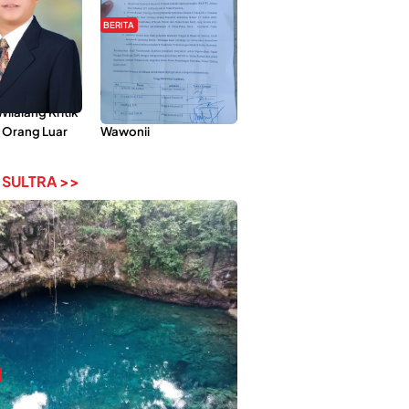
BERITA
Pemberdayaan
Hipmawani Bersama
ilai Hanya
DPRD Sultra Sepakati
 Tokoh
RDP Perihal IUP
lalang Kritik
Pertambangan di Pulau
 Orang Luar
Wawonii
 SULTRA >>
bi-Rebi, Pesona Alam Tersembunyi di