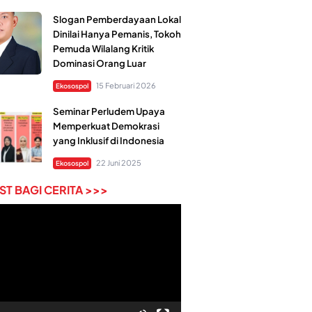
Slogan Pemberdayaan Lokal
Dinilai Hanya Pemanis, Tokoh
Pemuda Wilalang Kritik
Dominasi Orang Luar
15 Februari 2026
Ekosospol
Seminar Perludem Upaya
Memperkuat Demokrasi
yang Inklusif di Indonesia
22 Juni 2025
Ekosospol
T BAGI CERITA >>>
r