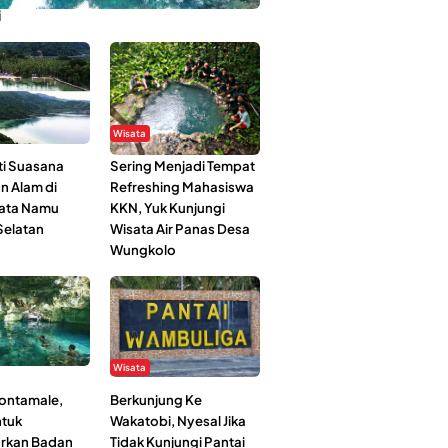
i
Wisata
i Suasana
Sering Menjadi Tempat
n Alam di
Refreshing Mahasiswa
ata Namu
KKN, Yuk Kunjungi
elatan
Wisata Air Panas Desa
Wungkolo
Wisata
Kontamale,
Berkunjung Ke
tuk
Wakatobi, Nyesal Jika
rkan Badan
Tidak Kunjungi Pantai