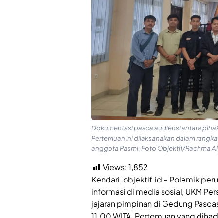
Dokumentasi pasca audiensi antara pihak
Pertemuan ini dilaksanakan dalam rangka 
anggota Pasmi. Foto Objektif/Rachma A
Views:
1,852
Kendari, objektif.id – Polemik per
informasi di media sosial, UKM Pe
jajaran pimpinan di Gedung Pasca
11.00 WITA. Pertemuan yang dihadi