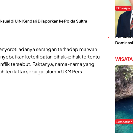
Ekosospol
Slogan 
ual di UIN Kendari Dilaporkan ke Polda Sultra
Lokal Din
Pemanis,
Pemuda Wi
Dominasi
 menyoroti adanya serangan terhadap marwah
yebutkan keterlibatan pihak-pihak tertentu
WISATA
nflik tersebut. Faktanya, nama-nama yang
ah terdaftar sebagai alumni UKM Pers.
Sempatkan
Danau Re