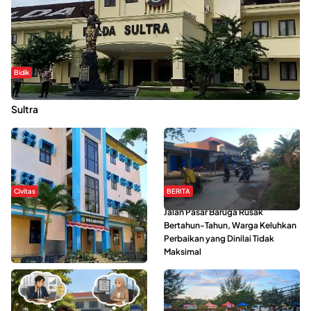
Bidik
Dugaan Kekerasan Seksual di UIN Kendari Dilaporkan ke Polda
Sultra
Civitas
BERITA
Di Balik Kehidupan Ma’had Al-
Jalan Pasar Baruga Rusak
Jami’ah UIN Kendari : Mahasiswa
Bertahun-Tahun, Warga Keluhkan
Ceritakan Manfaat dan Tantangan
Perbaikan yang Dinilai Tidak
Maksimal