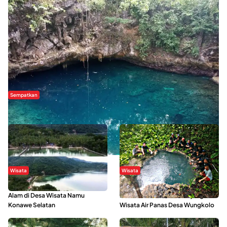
Sempatkan
Danau Rebi-Rebi, Pesona Alam Tersembunyi di Morowali
Wisata
Wisata
Menikmati Suasana Keindahan
Sering Menjadi Tempat Refreshing
Alam di Desa Wisata Namu
Mahasiswa KKN, Yuk Kunjungi
Konawe Selatan
Wisata Air Panas Desa Wungkolo