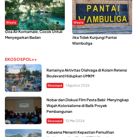
Wisata
Wisata
Goa Air Kontamale, Cocok Untuk
Berkunjung Ke Wakatobi, Nyesal
Menyegarkan Badan
Jika Tidak Kunjungi Pantai
Wambuliga
EKOSOSPOL>>
Ramainya Aktivitas Olahraga di Kolam Retensi
Boulevard Hidupkan UMKM
1 Agustus 2026
Ekosospol
Nobar dan Diskusi Film Pesta Babi: Menyingkap
Wajah Kolonialisme di Balik Proyek
Pembangunan
10 Mei 2026
Ekosospol
Kabaena Menanti Kepastian Pemulihan