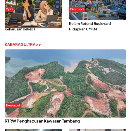
Opini
Ekosospol
Kerasnya Kehidupan Mahasiswa di
Ramainya Aktivitas Olahraga di
Tengah Gempuran Tugas dan
Kolam Retensi Boulevard
Keharusan Bekerja
Hidupkan UMKM
KABARA SULTRA >>
Ekosospol
Kabaena Menanti Kepastian Pemulihan Lingkungan Usai Revisi
RTRW Penghapusan Kawasan Tambang