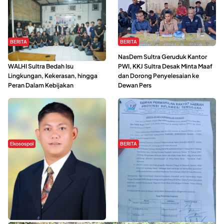
BERITA
BERITA
Refleksi Gerakan Perempuan,
NasDem Sultra Geruduk Kantor
WALHI Sultra Bedah Isu
PWI, KKJ Sultra Desak Minta Maaf
Lingkungan, Kekerasan, hingga
dan Dorong Penyelesaian ke
Peran Dalam Kebijakan
Dewan Pers
Ekosospol
BERITA
Slogan Pemberdayaan Lokal
Hipmawani Bersama DPRD Sultra
Dinilai Hanya Pemanis, Tokoh
Sepakati RDP Perihal IUP
Pemuda Wilalang Kritik Dominasi
Pertambangan di Pulau Wawonii
Orang Luar
WISATA SULTRA >>