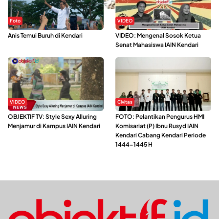
Foto
VIDEO
Anis Temui Buruh di Kendari
VIDEO: Mengenal Sosok Ketua
Senat Mahasiswa IAIN Kendari
VIDEO
Civitas
OBJEKTIF TV: Style Sexy Alluring
FOTO: Pelantikan Pengurus HMI
Menjamur di Kampus IAIN Kendari
Komisariat (P) Ibnu Rusyd IAIN
Kendari Cabang Kendari Periode
1444-1445 H