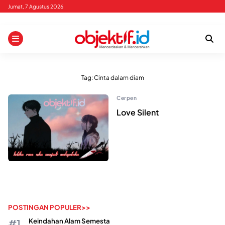
Skip
Jumat, 7 Agustus 2026
to
content
Tag:
Cinta dalam diam
Cerpen
Love Silent
POSTINGAN POPULER>>
Keindahan Alam Semesta