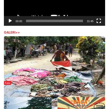
00:00
31:45
GALERI>>
Foto
Sejak Banjir Bandang, Warga Butuhkan Air Bersih