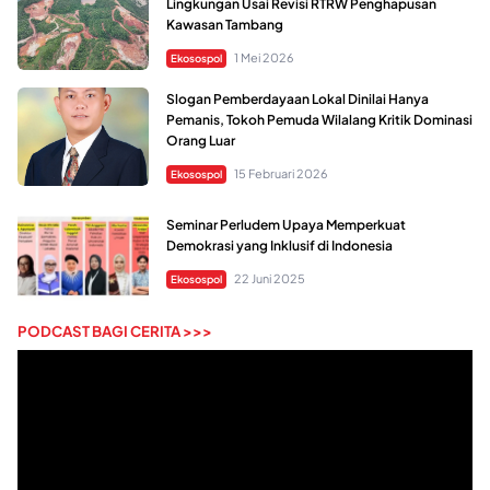
Lingkungan Usai Revisi RTRW Penghapusan
Kawasan Tambang
1 Mei 2026
Ekosospol
Slogan Pemberdayaan Lokal Dinilai Hanya
Pemanis, Tokoh Pemuda Wilalang Kritik Dominasi
Orang Luar
15 Februari 2026
Ekosospol
Seminar Perludem Upaya Memperkuat
Demokrasi yang Inklusif di Indonesia
22 Juni 2025
Ekosospol
PODCAST BAGI CERITA >>>
Pemutar
Video