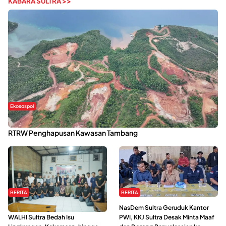
KABARA SULTRA >>
Ekosospol
Kabaena Menanti Kepastian Pemulihan Lingkungan Usai Revisi
RTRW Penghapusan Kawasan Tambang
BERITA
BERITA
Refleksi Gerakan Perempuan,
NasDem Sultra Geruduk Kantor
WALHI Sultra Bedah Isu
PWI, KKJ Sultra Desak Minta Maaf