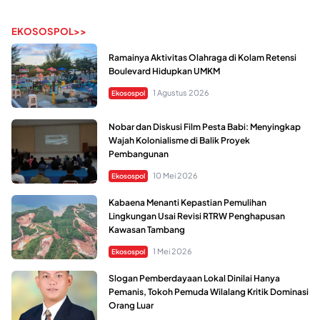
EKOSOSPOL>>
Ramainya Aktivitas Olahraga di Kolam Retensi
Boulevard Hidupkan UMKM
1 Agustus 2026
Ekosospol
Nobar dan Diskusi Film Pesta Babi: Menyingkap
Wajah Kolonialisme di Balik Proyek
Pembangunan
10 Mei 2026
Ekosospol
Kabaena Menanti Kepastian Pemulihan
Lingkungan Usai Revisi RTRW Penghapusan
Kawasan Tambang
1 Mei 2026
Ekosospol
Slogan Pemberdayaan Lokal Dinilai Hanya
Pemanis, Tokoh Pemuda Wilalang Kritik Dominasi
Orang Luar