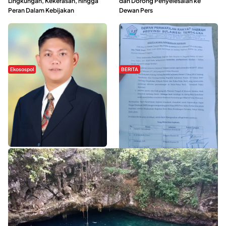
Lingkungan, Kekerasan, hingga
dan Dorong Penyelesaian ke
Peran Dalam Kebijakan
Dewan Pers
Ekosospol
BERITA
Slogan Pemberdayaan Lokal
Hipmawani Bersama DPRD Sultra
Dinilai Hanya Pemanis, Tokoh
Sepakati RDP Perihal IUP
Pemuda Wilalang Kritik Dominasi
Pertambangan di Pulau Wawonii
Orang Luar
WISATA SULTRA >>