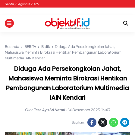
Skip
Sabtu, 8 Agustus 2026
to
content
Beranda
BERITA
Bidik
Diduga Ada Persekongkolan Jahat,
Mahasiswa Meminta Birokrasi Hentikan Pembangunan Laboratorium
Multimedia IAIN Kendari
Diduga Ada Persekongkolan Jahat,
Mahasiswa Meminta Birokrasi Hentikan
Pembangunan Laboratorium Multimedia
IAIN Kendari
Oleh
Tesa Ayu Sri Natari
-
14 Desember 2023, 16:43
Bagikan: