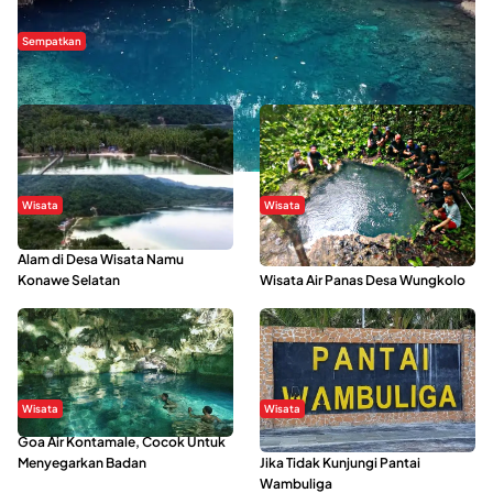
Sempatkan
Danau Rebi-Rebi, Pesona Alam Tersembunyi di Morowali
Wisata
Wisata
Menikmati Suasana Keindahan
Sering Menjadi Tempat Refreshing
Alam di Desa Wisata Namu
Mahasiswa KKN, Yuk Kunjungi
Konawe Selatan
Wisata Air Panas Desa Wungkolo
Wisata
Wisata
Goa Air Kontamale, Cocok Untuk
Berkunjung Ke Wakatobi, Nyesal
Menyegarkan Badan
Jika Tidak Kunjungi Pantai
Wambuliga