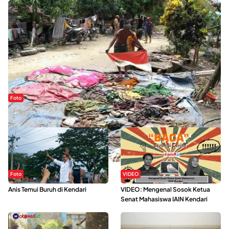
Foto
Sejak Banjir Bandang, Warga Butuhkan Air Bersih
Foto
VIDEO
Anis Temui Buruh di Kendari
VIDEO: Mengenal Sosok Ketua
Senat Mahasiswa IAIN Kendari