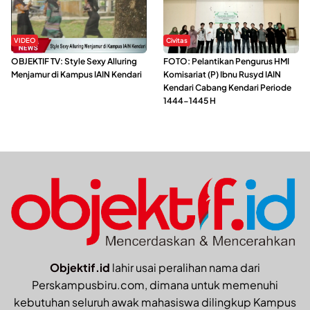
VIDEO
Civitas
OBJEKTIF TV: Style Sexy Alluring
FOTO: Pelantikan Pengurus HMI
Menjamur di Kampus IAIN Kendari
Komisariat (P) Ibnu Rusyd IAIN
Kendari Cabang Kendari Periode
1444-1445 H
Objektif.id
lahir usai peralihan nama dari
Perskampusbiru.com, dimana untuk memenuhi
kebutuhan seluruh awak mahasiswa dilingkup Kampus