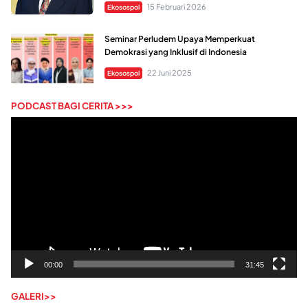
15 Februari 2026
Ekosospol
Seminar Perludem Upaya Memperkuat
Demokrasi yang Inklusif di Indonesia
22 Juni 2025
Ekosospol
PODCAST BAGI CERITA >>>
Pemutar
Video
00:00
31:45
GALERI>>