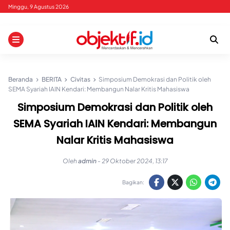
Skip
Minggu, 9 Agustus 2026
to
content
Beranda
BERITA
Civitas
Simposium Demokrasi dan Politik oleh
SEMA Syariah IAIN Kendari: Membangun Nalar Kritis Mahasiswa
Simposium Demokrasi dan Politik oleh
SEMA Syariah IAIN Kendari: Membangun
Nalar Kritis Mahasiswa
Oleh
admin
-
29 Oktober 2024, 13:17
Bagikan: