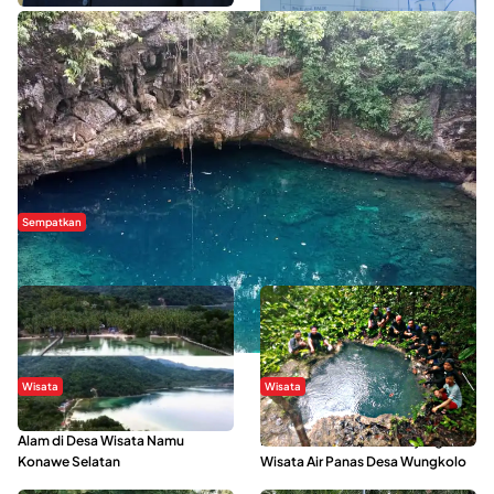
Sempatkan
Danau Rebi-Rebi, Pesona Alam Tersembunyi di Morowali
Wisata
Wisata
Menikmati Suasana Keindahan
Sering Menjadi Tempat Refreshing
Alam di Desa Wisata Namu
Mahasiswa KKN, Yuk Kunjungi
Konawe Selatan
Wisata Air Panas Desa Wungkolo