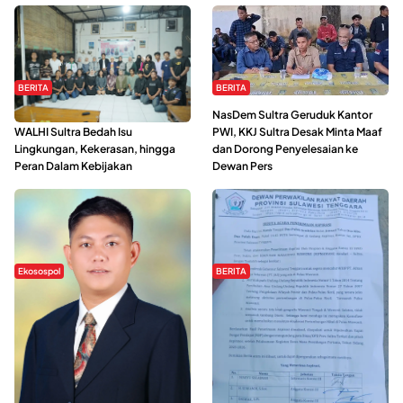
BERITA
BERITA
Refleksi Gerakan Perempuan,
NasDem Sultra Geruduk Kantor
WALHI Sultra Bedah Isu
PWI, KKJ Sultra Desak Minta Maaf
Lingkungan, Kekerasan, hingga
dan Dorong Penyelesaian ke
Peran Dalam Kebijakan
Dewan Pers
Ekosospol
BERITA
Slogan Pemberdayaan Lokal
Hipmawani Bersama DPRD Sultra
Dinilai Hanya Pemanis, Tokoh
Sepakati RDP Perihal IUP
Pemuda Wilalang Kritik Dominasi
Pertambangan di Pulau Wawonii
Orang Luar
WISATA SULTRA >>