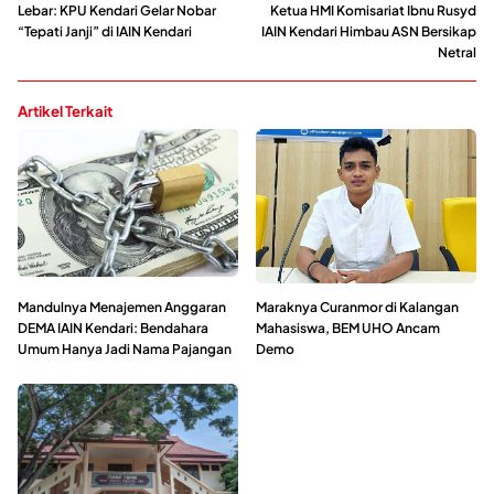
Lebar: KPU Kendari Gelar Nobar
Ketua HMI Komisariat Ibnu Rusyd
“Tepati Janji” di IAIN Kendari
IAIN Kendari Himbau ASN Bersikap
Netral
Artikel Terkait
Mandulnya Menajemen Anggaran
Maraknya Curanmor di Kalangan
DEMA IAIN Kendari: Bendahara
Mahasiswa, BEM UHO Ancam
Umum Hanya Jadi Nama Pajangan
Demo