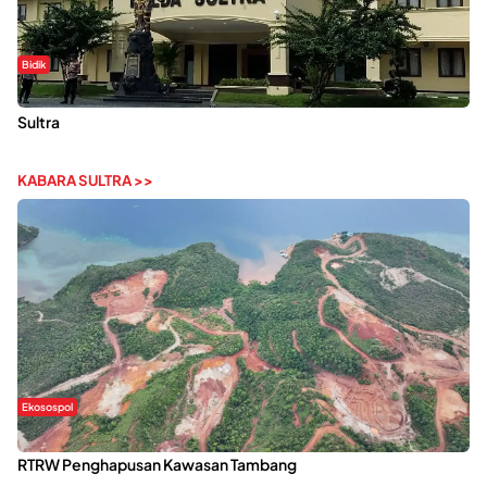
Bidik
Dugaan Kekerasan Seksual di UIN Kendari Dilaporkan ke Polda
Sultra
KABARA SULTRA >>
Ekosospol
Kabaena Menanti Kepastian Pemulihan Lingkungan Usai Revisi
RTRW Penghapusan Kawasan Tambang