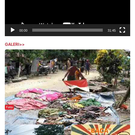
00:00
31:45
GALERI>>
Foto
Sejak Banjir Bandang, Warga Butuhkan Air Bersih