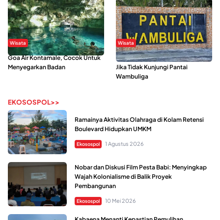
Wisata
Wisata
Goa Air Kontamale, Cocok Untuk
Berkunjung Ke Wakatobi, Nyesal
Menyegarkan Badan
Jika Tidak Kunjungi Pantai
Wambuliga
EKOSOSPOL>>
Ramainya Aktivitas Olahraga di Kolam Retensi
Boulevard Hidupkan UMKM
1 Agustus 2026
Ekosospol
Nobar dan Diskusi Film Pesta Babi: Menyingkap
Wajah Kolonialisme di Balik Proyek
Pembangunan
10 Mei 2026
Ekosospol
Kabaena Menanti Kepastian Pemulihan