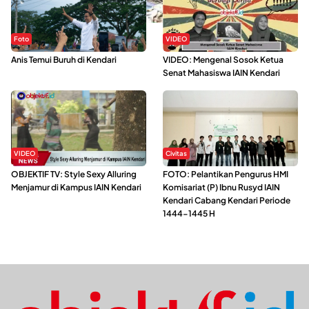
Foto
VIDEO
Anis Temui Buruh di Kendari
VIDEO: Mengenal Sosok Ketua
Senat Mahasiswa IAIN Kendari
VIDEO
Civitas
OBJEKTIF TV: Style Sexy Alluring
FOTO: Pelantikan Pengurus HMI
Menjamur di Kampus IAIN Kendari
Komisariat (P) Ibnu Rusyd IAIN
Kendari Cabang Kendari Periode
1444-1445 H