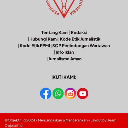
Tentang Kami
|
Redaksi
|
Hubungi Kami
|
Kode Etik Jurnalistik
|
Kode Etik PPMI
|
SOP Perlindungan Wartawan
|
Info Iklan
|
Jurnalisme Aman
IKUTI KAMI:
©Objektif.id 2024 - Mencerdaskan & Mencerahkan - Layout by: Team
Objektif.id