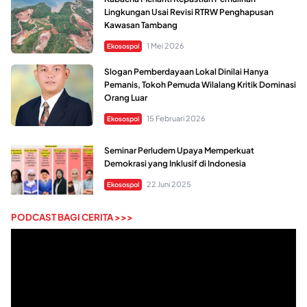
Lingkungan Usai Revisi RTRW Penghapusan
Kawasan Tambang
1 Mei 2026
Ekosospol
Slogan Pemberdayaan Lokal Dinilai Hanya
Pemanis, Tokoh Pemuda Wilalang Kritik Dominasi
Orang Luar
15 Februari 2026
Ekosospol
Seminar Perludem Upaya Memperkuat
Demokrasi yang Inklusif di Indonesia
22 Juni 2025
Ekosospol
PODCAST BAGI CERITA >>>
Pemutar
Video