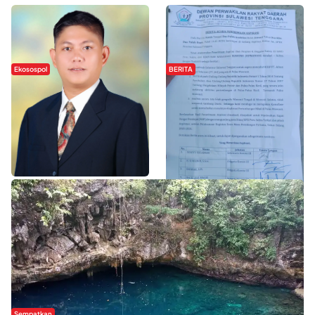
Ekosospol
BERITA
Slogan Pemberdayaan Lokal
Hipmawani Bersama DPRD Sultra
Dinilai Hanya Pemanis, Tokoh
Sepakati RDP Perihal IUP
Pemuda Wilalang Kritik Dominasi
Pertambangan di Pulau Wawonii
Orang Luar
WISATA SULTRA >>
Sempatkan