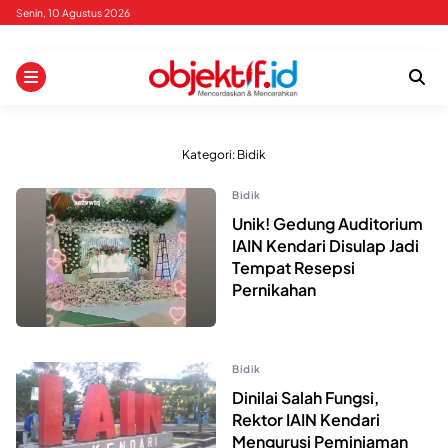
Skip
Senin, 10 Agustus 2026
to
content
Kategori:
Bidik
Bidik
Unik! Gedung Auditorium
IAIN Kendari Disulap Jadi
Tempat Resepsi
Pernikahan
Bidik
Dinilai Salah Fungsi,
Rektor IAIN Kendari
Mengurusi Peminjaman