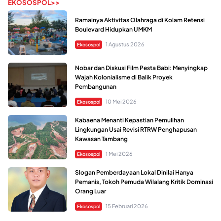
EKOSOSPOL>>
Ramainya Aktivitas Olahraga di Kolam Retensi
Boulevard Hidupkan UMKM
1 Agustus 2026
Ekosospol
Nobar dan Diskusi Film Pesta Babi: Menyingkap
Wajah Kolonialisme di Balik Proyek
Pembangunan
10 Mei 2026
Ekosospol
Kabaena Menanti Kepastian Pemulihan
Lingkungan Usai Revisi RTRW Penghapusan
Kawasan Tambang
1 Mei 2026
Ekosospol
Slogan Pemberdayaan Lokal Dinilai Hanya
Pemanis, Tokoh Pemuda Wilalang Kritik Dominasi
Orang Luar
15 Februari 2026
Ekosospol