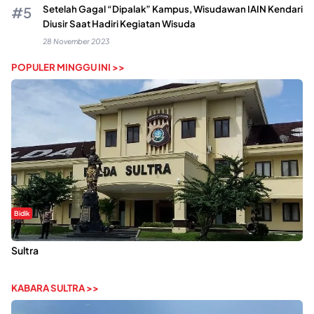
Setelah Gagal “Dipalak” Kampus, Wisudawan IAIN Kendari
Diusir Saat Hadiri Kegiatan Wisuda
28 November 2023
POPULER MINGGU INI >>
Bidik
Dugaan Kekerasan Seksual di UIN Kendari Dilaporkan ke Polda
Sultra
KABARA SULTRA >>