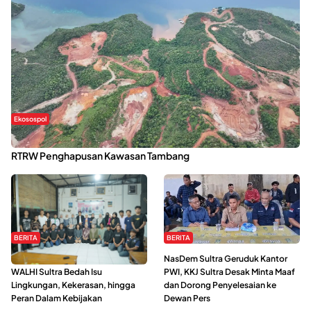
Ekosospol
Kabaena Menanti Kepastian Pemulihan Lingkungan Usai Revisi
RTRW Penghapusan Kawasan Tambang
BERITA
BERITA
Refleksi Gerakan Perempuan,
NasDem Sultra Geruduk Kantor
WALHI Sultra Bedah Isu
PWI, KKJ Sultra Desak Minta Maaf
Lingkungan, Kekerasan, hingga
dan Dorong Penyelesaian ke
Peran Dalam Kebijakan
Dewan Pers