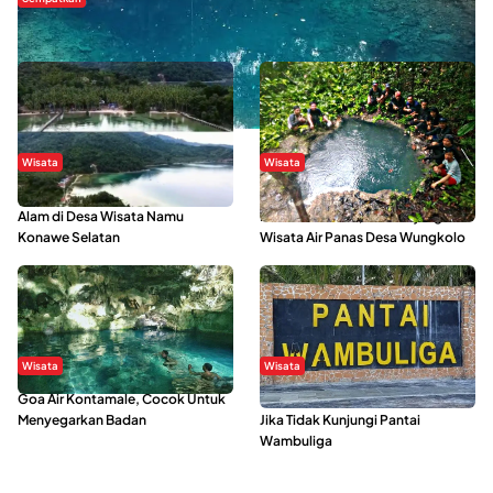
Danau Rebi-Rebi, Pesona Alam Tersembunyi di Morowali
Wisata
Wisata
Menikmati Suasana Keindahan
Sering Menjadi Tempat Refreshing
Alam di Desa Wisata Namu
Mahasiswa KKN, Yuk Kunjungi
Konawe Selatan
Wisata Air Panas Desa Wungkolo
Wisata
Wisata
Goa Air Kontamale, Cocok Untuk
Berkunjung Ke Wakatobi, Nyesal
Menyegarkan Badan
Jika Tidak Kunjungi Pantai
Wambuliga