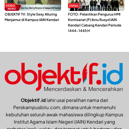
VIDEO
Civitas
OBJEKTIF TV: Style Sexy Alluring
FOTO: Pelantikan Pengurus HMI
Menjamur di Kampus IAIN Kendari
Komisariat (P) Ibnu Rusyd IAIN
Kendari Cabang Kendari Periode
1444-1445 H
Objektif.id
lahir usai peralihan nama dari
Perskampusbiru.com, dimana untuk memenuhi
kebutuhan seluruh awak mahasiswa dilingkup Kampus
Institut Agama Islam Negeri (IAIN) Kendari yang
terbatas jarak, waktu, dan tempat untuk bertemu dan