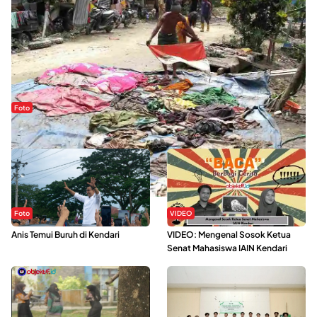
Foto
Sejak Banjir Bandang, Warga Butuhkan Air Bersih
Foto
VIDEO
Anis Temui Buruh di Kendari
VIDEO: Mengenal Sosok Ketua
Senat Mahasiswa IAIN Kendari